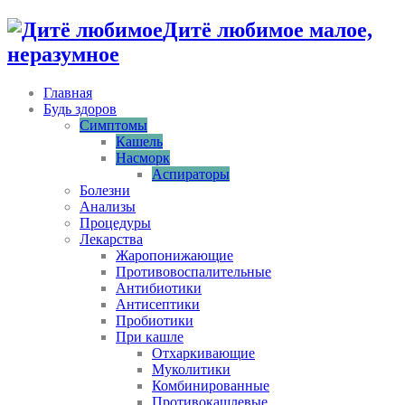
Дитё любимое малое,
неразумное
Главная
Будь здоров
Симптомы
Кашель
Насморк
Аспираторы
Болезни
Анализы
Процедуры
Лекарства
Жаропонижающие
Противовоспалительные
Антибиотики
Антисептики
Пробиотики
При кашле
Отхаркивающие
Муколитики
Комбинированные
Противокашлевые