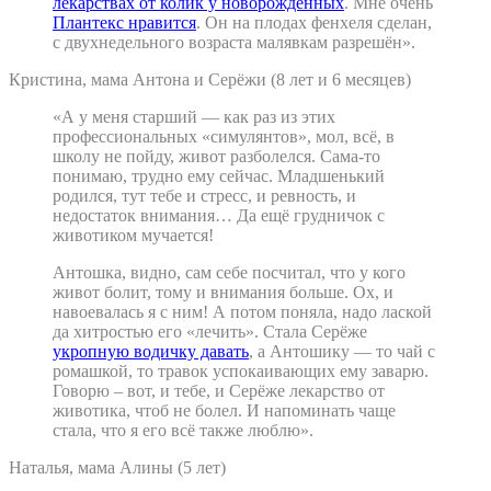
лекарствах от колик у новорождённых
. Мне очень
Плантекс нравится
. Он на плодах фенхеля сделан,
с двухнедельного возраста малявкам разрешён».
Кристина, мама Антона и Серёжи (8 лет и 6 месяцев)
«А у меня старший — как раз из этих
профессиональных «симулянтов», мол, всё, в
школу не пойду, живот разболелся. Сама-то
понимаю, трудно ему сейчас. Младшенький
родился, тут тебе и стресс, и ревность, и
недостаток внимания… Да ещё грудничок с
животиком мучается!
Антошка, видно, сам себе посчитал, что у кого
живот болит, тому и внимания больше. Ох, и
навоевалась я с ним! А потом поняла, надо лаской
да хитростью его «лечить». Стала Серёже
укропную водичку давать
, а Антошику — то чай с
ромашкой, то травок успокаивающих ему заварю.
Говорю – вот, и тебе, и Серёже лекарство от
животика, чтоб не болел. И напоминать чаще
стала, что я его всё также люблю».
Наталья, мама Алины (5 лет)