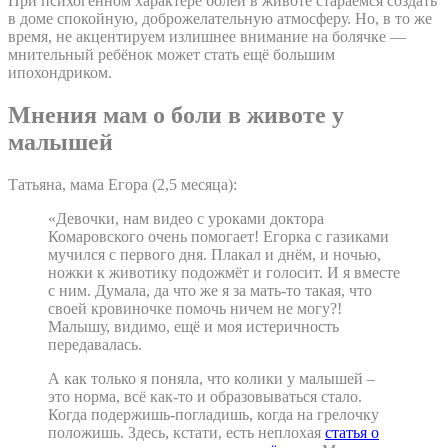
При психогенном характере болей в животе стараемся создать
в доме спокойную, доброжелательную атмосферу. Но, в то же
время, не акцентируем излишнее внимание на болячке —
мнительный ребёнок может стать ещё большим
ипохондриком.
Мнения мам о боли в животе у
малышей
Татьяна, мама Егора (2,5 месяца):
«Девочки, нам видео с уроками доктора
Комаровского очень помогает! Егорка с газиками
мучился с первого дня. Плакал и днём, и ночью,
ножки к животику подожмёт и голосит. И я вместе
с ним. Думала, да что же я за мать-то такая, что
своей кровиночке помочь ничем не могу?!
Малышу, видимо, ещё и моя истеричность
передавалась.
А как только я поняла, что колики у малышей –
это норма, всё как-то и образовываться стало.
Когда подержишь-погладишь, когда на грелочку
положишь. Здесь, кстати, есть неплохая
статья о