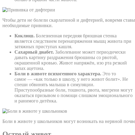
Чтобы дети не болели скарлатиной и дифтерией, вовремя ставь
необходимые прививки.
Коклюш.
Болезненная передняя брюшная стенка
является следствием перенапряжения мышц живота при
затяжных приступах кашля.
Сахарный диабет.
Заболевание может периодически
давать картину раздражения брюшины со рвотой,
окрашенной кровью. Живот напряжён, изо рта резкий
запах ацетона.
Боли в животе психогенного характера.
Это то
самое — «как только в школу, у него живот болит». Не
спеши обвинять малыша в симуляции.
Приступообразные боли, тошнота, рвота, мигрени могут
оказаться призывом о помощи слишком эмоционального
и ранимого дитёнка.
Боли в животе у школьников могут возникать на нервной почве
Острый живот