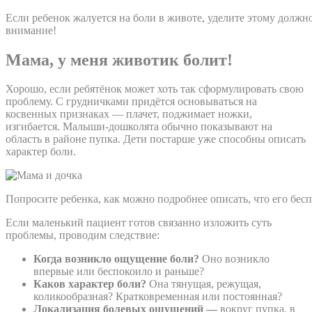
Если ребенок жалуется на боли в животе, уделите этому должн
внимание!
Мама, у меня животик болит!
Хорошо, если ребятёнок может хоть так сформулировать свою
проблему. С грудничками придётся основываться на
косвенных признаках — плачет, поджимает ножки,
изгибается. Малыши-дошколята обычно показывают на
область в районе пупка. Дети постарше уже способны описать
характер боли.
Попросите ребенка, как можно подробнее описать, что его бесп
Если маленький пациент готов связанно изложить суть
проблемы, проводим следствие:
Когда возникло ощущение боли?
Оно возникло
впервые или беспокоило и раньше?
Каков характер боли?
Она тянущая, режущая,
коликообразная? Кратковременная или постоянная?
Локализация болевых ощущений —
вокруг пупка, в