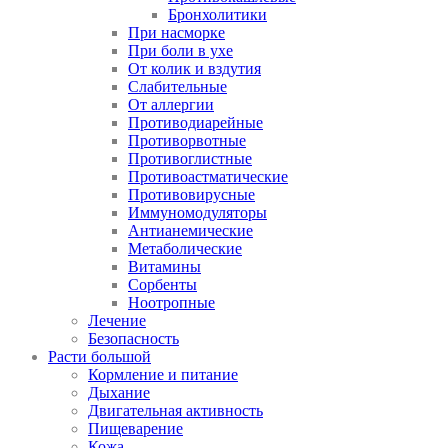
Бронхолитики
При насморке
При боли в ухе
От колик и вздутия
Слабительные
От аллергии
Противодиарейные
Противорвотные
Противоглистные
Противоастматические
Противовирусные
Иммуномодуляторы
Антианемические
Метаболические
Витамины
Сорбенты
Ноотропные
Лечение
Безопасность
Расти большой
Кормление и питание
Дыхание
Двигательная активность
Пищеварение
Кожа