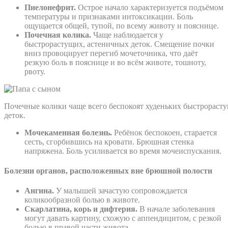
Пиелонефрит.
Острое начало характеризуется подъёмом
температуры и признаками интоксикации. Боль
ощущается общей, тупой, по всему животу и пояснице.
Почечная колика.
Чаще наблюдается у
быстрорастущих, астеничных деток. Смещение почки
вниз провоцирует перегиб мочеточника, что даёт
резкую боль в пояснице и во всём животе, тошноту,
рвоту.
Почечные колики чаще всего беспокоят худеньких быстрораст
деток.
Мочекаменная болезнь.
Ребёнок беспокоен, старается
сесть, сгорбившись на кровати. Брюшная стенка
напряжена. Боль усиливается во время мочеиспускания.
Болезни органов, расположенных вне брюшной полости
Ангина.
У малышей зачастую сопровождается
коликообразной болью в животе.
Скарлатина, корь и дифтерия.
В начале заболевания
могут давать картину, схожую с аппендицитом, с резкой
болью в правой части живота.