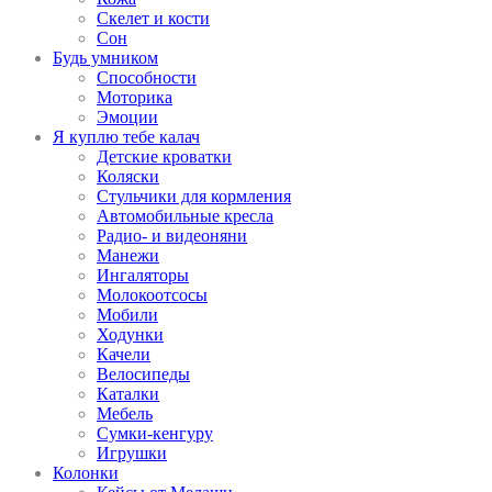
Скелет и кости
Сон
Будь умником
Способности
Моторика
Эмоции
Я куплю тебе калач
Детские кроватки
Коляски
Стульчики для кормления
Автомобильные кресла
Радио- и видеоняни
Манежи
Ингаляторы
Молокоотсосы
Мобили
Ходунки
Качели
Велосипеды
Каталки
Мебель
Сумки-кенгуру
Игрушки
Колонки