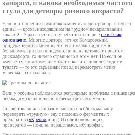
запором, и какова необходимая частота
стула для детворы разного возраста?
Если в отношении грудничков мнения педиатров практически
едины — кроха, находящийся на грудном вскармливании
какает 2—7 раз в сутки, то у ребятни постарше
не всё так
однозначно
. Многие доктора, тот же Комаровский,
придерживаются мнения, что если малыш ходит «по-
большому» три раза в неделю, но не испытывает при этом
дискомфорта, то ничего страшного в этом нет. Но если он
«мучается животом», не может покакать, подолгу сидит в
туалете — то это серьёзный повод пересмотреть меню
маленького страдальца.
Если у ребенка наблюдаются регулярные проблемы с пищеваре
необходимо кардинально пересмотреть его меню.
Посоветовавшись с врачом, можно пособить малышу
переварить «трудную» еду с помощью ферментных
препаратов (
«Креон»
и пр.) Из обезболивающих
препаратов — но-шпа, парацетамол, ибупрофен.