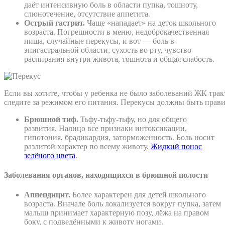
даёт интенсивную боль в области пупка, тошноту,
слюнотечение, отсутствие аппетита.
Острый гастрит.
Чаще «нападает» на деток школьного
возраста. Погрешности в меню, недоброкачественная
пища, случайные перекусы, и вот — боль в
эпигастральной области, сухость во рту, чувство
распирания внутри живота, тошнота и общая слабость.
Если вы хотите, чтобы у ребенка не было заболеваний ЖК трак
следите за режимом его питания. Перекусы должны быть прав
Брюшной тиф.
Тьфу-тьфу-тьфу, но для общего
развития. Налицо все признаки интоксикации,
гипотония, брадикардия, заторможенность. Боль носит
разлитой характер по всему животу.
Жидкий понос
зелёного цвета
.
Заболевания органов, находящихся в брюшной полости
Аппендицит.
Более характерен для детей школьного
возраста. Вначале боль локализуется вокруг пупка, затем
малыш принимает характерную позу, лёжа на правом
боку, с подведёнными к животу ногами.