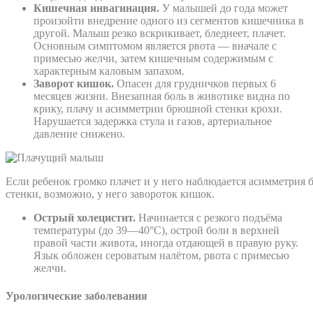
Кишечная инвагинация.
У малышей до года может
произойти внедрение одного из сегментов кишечника в
другой. Малыш резко вскрикивает, бледнеет, плачет.
Основным симптомом является рвота — вначале с
примесью желчи, затем кишечным содержимым с
характерным каловым запахом.
Заворот кишок.
Опасен для грудничков первых 6
месяцев жизни. Внезапная боль в животике видна по
крику, плачу и асимметрии брюшной стенки крохи.
Нарушается задержка стула и газов, артериальное
давление снижено.
Если ребенок громко плачет и у него наблюдается асимметрия
стенки, возможно, у него завороток кишок.
Острый холецистит.
Начинается с резкого подъёма
температуры (до 39—40°С), острой боли в верхней
правой части живота, иногда отдающей в правую руку.
Язык обложен сероватым налётом, рвота с примесью
желчи.
Урологические заболевания