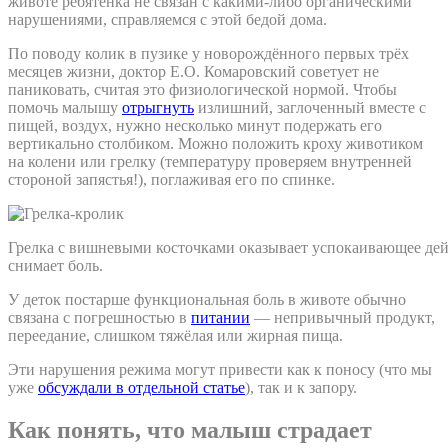
животе ребятёнка не связан с какими-либо органическими
нарушениями, справляемся с этой бедой дома.
По поводу колик в пузике у новорождённого первых трёх
месяцев жизни, доктор Е.О. Комаровский советует не
паниковать, считая это физиологической нормой. Чтобы
помочь малышу
отрыгнуть
излишний, заглоченный вместе с
пищей, воздух, нужно несколько минут подержать его
вертикально столбиком. Можно положить кроху животиком
на колени или грелку (температуру проверяем внутренней
стороной запястья!), поглаживая его по спинке.
Грелка с вишневыми косточками оказывает успокаивающее дей
снимает боль.
У деток постарше функциональная боль в животе обычно
связана с погрешностью в
питании
— непривычный продукт,
переедание, слишком тяжёлая или жирная пища.
Эти нарушения режима могут привести как к поносу (что мы
уже
обсуждали в отдельной статье
), так и к запору.
Как понять, что малыш страдает