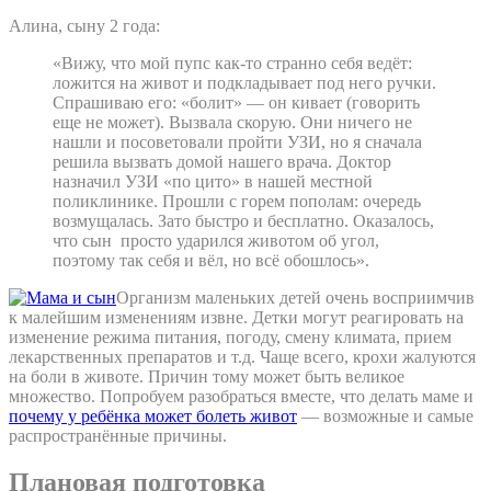
Алина, сыну 2 года:
«Вижу, что мой пупс как-то странно себя ведёт:
ложится на живот и подкладывает под него ручки.
Спрашиваю его: «болит» — он кивает (говорить
еще не может). Вызвала скорую. Они ничего не
нашли и посоветовали пройти УЗИ, но я сначала
решила вызвать домой нашего врача. Доктор
назначил УЗИ «по цито» в нашей местной
поликлинике. Прошли с горем пополам: очередь
возмущалась. Зато быстро и бесплатно. Оказалось,
что сын просто ударился животом об угол,
поэтому так себя и вёл, но всё обошлось».
Организм маленьких детей очень восприимчив
к малейшим изменениям извне. Детки могут реагировать на
изменение режима питания, погоду, смену климата, прием
лекарственных препаратов и т.д. Чаще всего, крохи жалуются
на боли в животе. Причин тому может быть великое
множество. Попробуем разобраться вместе, что делать маме и
почему у ребёнка может болеть живот
— возможные и самые
распространённые причины.
Плановая подготовка