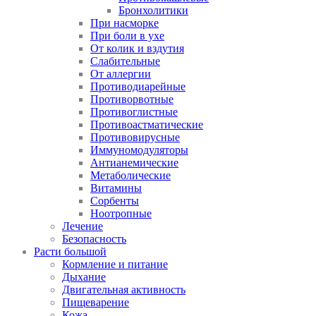
Бронхолитики
При насморке
При боли в ухе
От колик и вздутия
Слабительные
От аллергии
Противодиарейные
Противорвотные
Противоглистные
Противоастматические
Противовирусные
Иммуномодуляторы
Антианемические
Метаболические
Витамины
Сорбенты
Ноотропные
Лечение
Безопасность
Расти большой
Кормление и питание
Дыхание
Двигательная активность
Пищеварение
Кожа