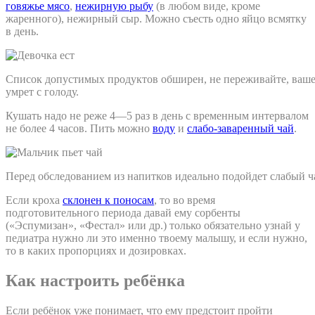
говяжье мясо
,
нежирную рыбу
(в любом виде, кроме
жаренного), нежирный сыр. Можно съесть одно яйцо всмятку
в день.
Список допустимых продуктов обширен, не переживайте, ваше
умрет с голоду.
Кушать надо не реже 4—5 раз в день с временным интервалом
не более 4 часов. Пить можно
воду
и
слабо-заваренный чай
.
Перед обследованием из напитков идеально подойдет слабый ч
Если кроха
склонен к поносам
, то во время
подготовительного периода давай ему сорбенты
(«Эспумизан», «Фестал» или др.) только обязательно узнай у
педиатра нужно ли это именно твоему малышу, и если нужно,
то в каких пропорциях и дозировках.
Как настроить ребёнка
Если ребёнок уже понимает, что ему предстоит пройти