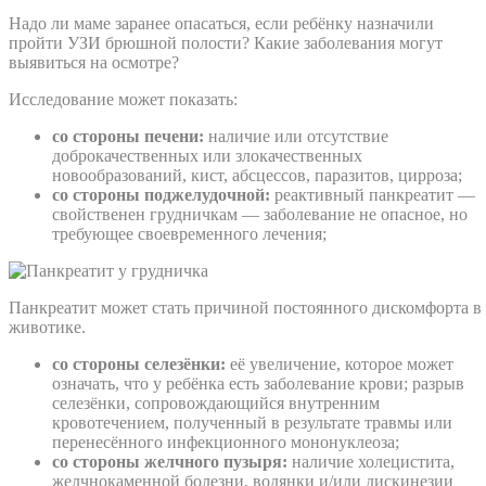
Надо ли маме заранее опасаться, если ребёнку назначили
пройти УЗИ брюшной полости? Какие заболевания могут
выявиться на осмотре?
Исследование может показать:
со стороны печени:
наличие или отсутствие
доброкачественных или злокачественных
новообразований, кист, абсцессов, паразитов, цирроза;
со стороны поджелудочной:
реактивный панкреатит —
свойственен грудничкам — заболевание не опасное, но
требующее своевременного лечения;
Панкреатит может стать причиной постоянного дискомфорта в
животике.
со стороны селезёнки:
её увеличение, которое может
означать, что у ребёнка есть заболевание крови; разрыв
селезёнки, сопровождающийся внутренним
кровотечением, полученный в результате травмы или
перенесённого инфекционного мононуклеоза;
со стороны желчного пузыря:
наличие холецистита,
желчнокаменной болезни, водянки и/или дискинезии