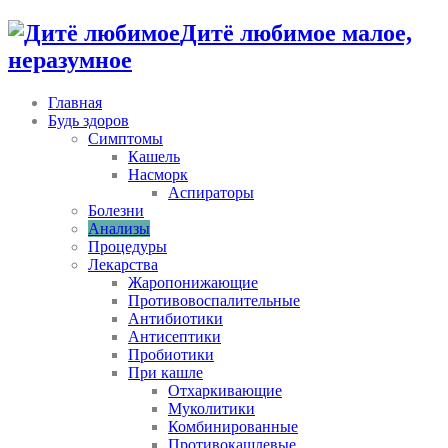
Дитё любимое малое,
неразумное
Главная
Будь здоров
Симптомы
Кашель
Насморк
Аспираторы
Болезни
Анализы
Процедуры
Лекарства
Жаропонижающие
Противовоспалительные
Антибиотики
Антисептики
Пробиотики
При кашле
Отхаркивающие
Муколитики
Комбинированные
Противокашлевые