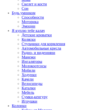
Скелет и кости
Сон
Будь умником
Способности
Моторика
Эмоции
Я куплю тебе калач
Детские кроватки
Коляски
Стульчики для кормления
Автомобильные кресла
Радио- и видеоняни
Манежи
Ингаляторы
Молокоотсосы
Мобили
Ходунки
Качели
Велосипеды
Каталки
Мебель
Сумки-кенгуру
Игрушки
Колонки