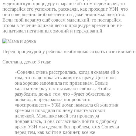
медицинскую процедуру и заранее об этом переживает, то
постарайся его успокоить, расскажи, как проходит УЗИ, что
оно совершенно безболезненно и даже немножко щекотно.
Если твой карапуз ещё совсем маленький, то постарайся,
чтобы в течение ближайшего к процедуре времени он не
испытывал негативных эмоций и переживаний.
Перед процедурой у ребенка необходимо создать позитивный н
Светлана, дочке 3 года:
«Сонечка очень расстроилась, когда я сказала ей о
том, что надо показать животик врачу. Докторов
она хорошо запомнила по прививкам. Белые
халаты теперь у нас вызывают слёзы… Чтобы
разубедить дочь в том, что «будет обязательно
больно», я предложила попробовать
«воспроизвести» УЗИ дома: намазала ей животик
кремом и поводила по нему пластмассовой
палочкой. Малышке моей эта процедура
понравилась, и она согласилась пойти к доброму
врачу. УЗИ мы сделали без проблем, хотя Сонечка
перед тем, как войти в кабинет, всё же