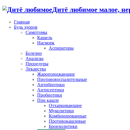
Дитё любимое малое, не
Главная
Будь здоров
Симптомы
Кашель
Насморк
Аспираторы
Болезни
Анализы
Процедуры
Лекарства
Жаропонижающие
Противовоспалительные
Антибиотики
Антисептики
Пробиотики
При кашле
Отхаркивающие
Муколитики
Комбинированные
Противокашлевые
Бронхолитики