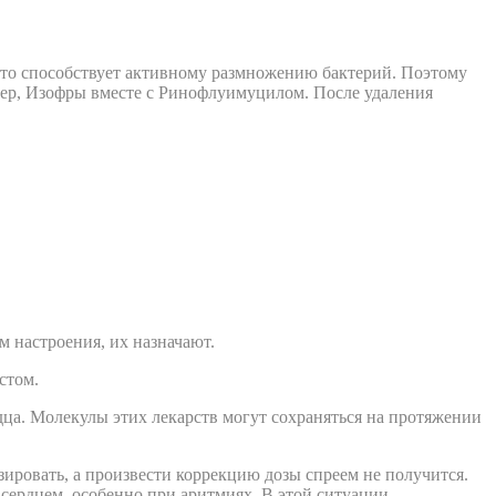
, что способствует активному размножению бактерий. Поэтому
мер, Изофры вместе с Ринофлуимуцилом. После удаления
 настроения, их назначают.
стом.
ца. Молекулы этих лекарств могут сохраняться на протяжении
ировать, а произвести коррекцию дозы спреем не получится.
сердцем, особенно при аритмиях. В этой ситуации