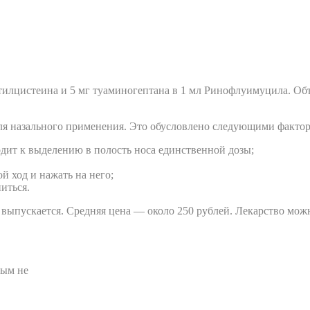
тилцистеина и 5 мг туаминогептана в 1 мл Ринофлуимуцила. Объ
для назального применения. Это обусловлено следующими факто
дит к выделению в полость носа единственной дозы;
й ход и нажать на него;
иться.
 выпускается. Средняя цена — около 250 рублей. Лекарство можн
рым не