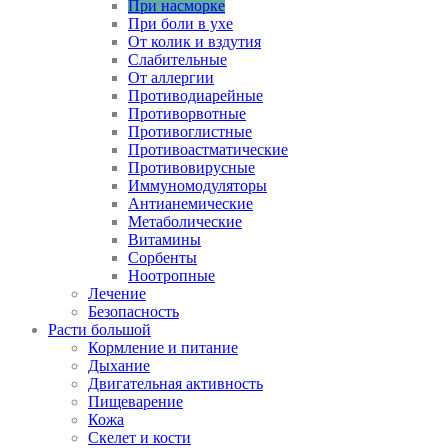
При насморке
При боли в ухе
От колик и вздутия
Слабительные
От аллергии
Противодиарейные
Противорвотные
Противоглистные
Противоастматические
Противовирусные
Иммуномодуляторы
Антианемические
Метаболические
Витамины
Сорбенты
Ноотропные
Лечение
Безопасность
Расти большой
Кормление и питание
Дыхание
Двигательная активность
Пищеварение
Кожа
Скелет и кости