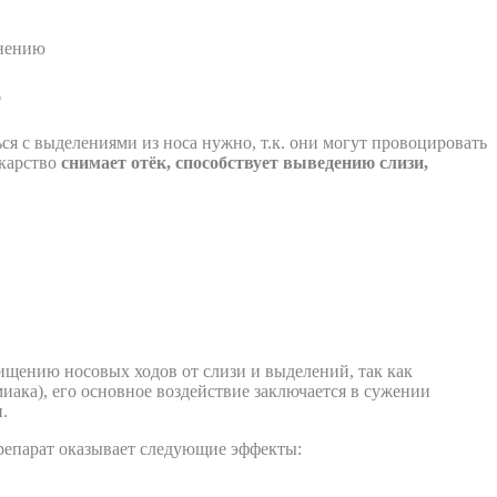
енению
ю
ся с выделениями из носа нужно, т.к. они могут провоцировать
екарство
снимает отёк, способствует выведению слизи,
щению носовых ходов от слизи и выделений, так как
ака), его основное воздействие заключается в сужении
.
препарат оказывает следующие эффекты: