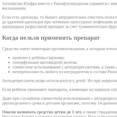
Антибитик Изофра вместе с Ринофлуимуцилом справятся с ми
воспалением.
Если есть аденоиды, то бывает затруднительно очистить полост
до удаления аденоидов при затяжных простудных инфекциях р
аденоидных разрастаний препарат за счет туаминогептана буде
Когда нельзя применять препарат
Средство имеет некоторые противопоказания, к которым относя
наличие у ребёнка глаукомы;
гиперфункция щитовидной железы;
совместное использование с антидепрессантами, а также 
непереносимость любого из ингредиентов в составе Рин
Антидепрессанты редко используются у детей. Но при невроло
Если ребёнок принимает препараты, влияющие на нервную сис
Даже при случайном совместном использовании с антидепресс
двухнедельного срока в детском организме, поэтому 14-дневны
Опасно назначать средство детям до 3 лет,
а также страдающим
При астме бывает усиление приступов удушья. Нельзя бесконт