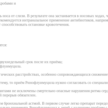
кробами и
ь носа от слизи. В результате она застаивается в носовых ходах
екомендуется интраназальное применение антибиотиков, напри
т способствовать остановке кровотечения.
тся:
двухнедельный срок после их приёма;
офлуимуцила.
гических расстройствах, особенно сопровождающихся снижением
тему, то приём Ринофлуимуцила нужно согласовать со специали
антами не исключены смертельно опасные нарушения ритма серд
й перерыв обязателен.
 бронхиальной астмой. В первом случае легко препарат передоз
рольно применять Ринофлуимуцил у детей с наличием проблем с 