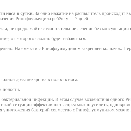
ти носа в сутки.
За одно нажатие на распылитель происходит вы
азначения Ринофлуимуцила ребёнку — 7 дней.
кта, не продолжайте самостоятельное лечение без консультации 
ние, от которого сложно будет избавиться.
дельно. На ёмкости с Ринофлуимуцилом закреплен колпачок. Пе
с одной дозы лекарства в полость носа.
й полости.
 бактериальной инфекции. В этом случае воздействия одного Ри
 такой ситуации эффективность спрея можно усилить, одноврем
ля уничтожения бактерий совместно с Ринофлуимуцилом можно 