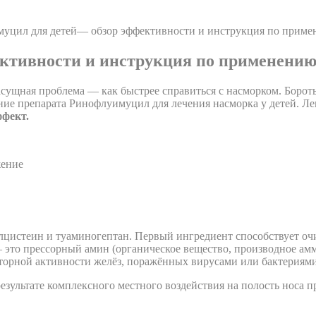
уцил для детей— обзор эффективности и инструкция по прим
ктивности и инструкция по применени
асущная проблема — как быстрее справиться с насморком. Бороть
ние препарата Ринофлуимуцил для лечения насморка у детей. Л
ффект.
жение
цистеин и туаминогептан. Первый ингредиент способствует очи
 это прессорный амин (органическое вещество, производное амми
торной активности желёз, поражённых вирусами или бактериями
езультате комплексного местного воздействия на полость носа 