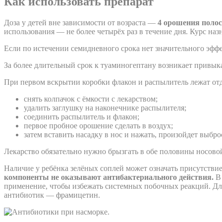
Как использовать препарат
Доза у детей вне зависимости от возраста —
4 орошения полос
использования — не более четырёх раз в течение дня. Курс н
Если по истечении семидневного срока нет значительного эффе
За более длительный срок к туаминогептану возникает привыка
При первом вскрытии коробки флакон и распылитель лежат от
снять колпачок с ёмкости с лекарством;
удалить заглушку на наконечнике распылителя;
соединить распылитель и флакон;
первое пробное орошение сделать в воздух;
затем вставить насадку в нос и нажать, произойдет выбро
Лекарство обязательно нужно брызгать в обе половины носово
Наличие у ребёнка зелёных соплей может означать присутствие
компоненты не оказывают антибактериального действия.
В
применение, чтобы избежать системных побочных реакций. Д
антибиотик — фрамицетин.