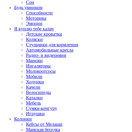
Сон
Будь умником
Способности
Моторика
Эмоции
Я куплю тебе калач
Детские кроватки
Коляски
Стульчики для кормления
Автомобильные кресла
Радио- и видеоняни
Манежи
Ингаляторы
Молокоотсосы
Мобили
Ходунки
Качели
Велосипеды
Каталки
Мебель
Сумки-кенгуру
Игрушки
Колонки
Кейсы от Мелаши
Мамская беседка