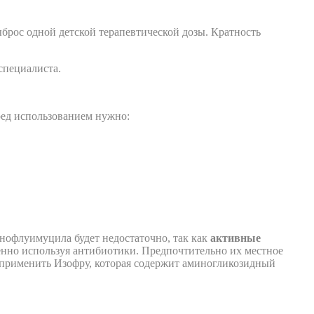
брос одной детской терапевтической дозы. Кратность
специалиста.
ред использованием нужно:
нофлуимуцила будет недостаточно, так как
активные
енно используя антибиотики. Предпочтительно их местное
применить Изофру, которая содержит аминогликозидный