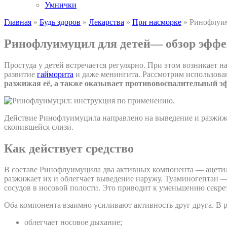
Умнички
Главная
»
Будь здоров
»
Лекарства
»
При насморке
»
Ринофлуим
Ринофлуимуцил для детей— обзор эффе
Простуда у детей встречается регулярно. При этом возникает н
развитие
гайморита
и даже менингита. Рассмотрим использова
разжижая её, а также оказывает противовоспалительный э
Действие Ринофлуимуцила направлено на выведение и разжи
скопившейся слизи.
Как действует средство
В составе Ринофлуимуцила два активных компонента — ацетил
разжижает их и облегчает выведение наружу. Туаминогептан —
сосудов в носовой полости. Это приводит к уменьшению секре
Оба компонента взаимно усиливают активность друг друга. В р
облегчает носовое дыхание;