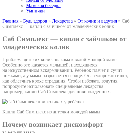
Кейсы от Мелаши
Мамская беседка
Умнички
Главная
»
Будь здоров
»
Лекарства
»
От колик и вздутия
»
Саб
Симплекс — капли с зайчиком от младенческих колик
Саб Симплекс — капли с зайчиком от
младенческих колик
Проблема детских колик знакома каждой молодой маме.
Особенно это касается малышей, находящихся
на искусственном вскармливании. Ребёнок плачет и сучит
ножками, а у мамы разрывается сердце. Она судорожно ищет,
как облегчить крохе страдания. Чтобы избежать вздутия,
попробуйте использовать специальные лекарства —
например, капли Саб Симплекс для новорожденных.
Капли Саб Симплекс из аптечки молодой мамы.
Почему возникает дискомфорт
у малыша