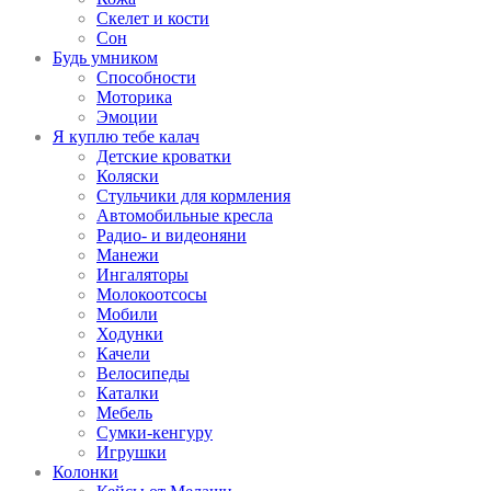
Скелет и кости
Сон
Будь умником
Способности
Моторика
Эмоции
Я куплю тебе калач
Детские кроватки
Коляски
Стульчики для кормления
Автомобильные кресла
Радио- и видеоняни
Манежи
Ингаляторы
Молокоотсосы
Мобили
Ходунки
Качели
Велосипеды
Каталки
Мебель
Сумки-кенгуру
Игрушки
Колонки