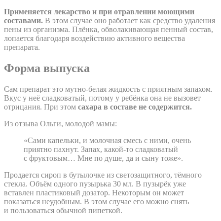
Применяется лекарство и при отравлении моющими
составами.
В этом случае оно работает как средство удаления
пены из организма. Плёнка, обволакивающая пенный состав,
лопается благодаря воздействию активного вещества
препарата.
Форма выпуска
Сам препарат это мутно-белая жидкость с приятным запахом.
Вкус у неё сладковатый, потому у ребёнка она не вызовет
отрицания. При этом
сахара в составе не содержится.
Из отзыва Ольги, молодой мамы:
«Сами капельки, и молочная смесь с ними, очень
приятно пахнут. Запах, какой-то сладковатый
с фруктовым… Мне по душе, да и сыну тоже».
Продается сироп в бутылочке из светозащитного, тёмного
стекла. Объём одного пузырька 30 мл. В пузырёк уже
вставлен пластиковый дозатор. Некоторым он может
показаться неудобным. В этом случае его можно снять
и пользоваться обычной пипеткой.