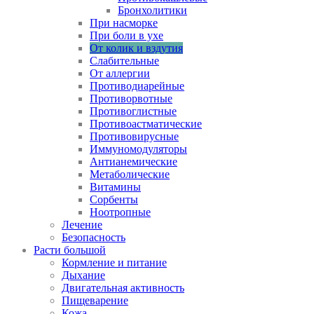
Бронхолитики
При насморке
При боли в ухе
От колик и вздутия
Слабительные
От аллергии
Противодиарейные
Противорвотные
Противоглистные
Противоастматические
Противовирусные
Иммуномодуляторы
Антианемические
Метаболические
Витамины
Сорбенты
Ноотропные
Лечение
Безопасность
Расти большой
Кормление и питание
Дыхание
Двигательная активность
Пищеварение
Кожа