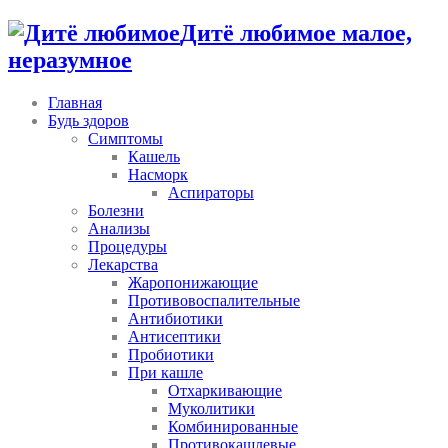
Дитё любимое малое,
неразумное
Главная
Будь здоров
Симптомы
Кашель
Насморк
Аспираторы
Болезни
Анализы
Процедуры
Лекарства
Жаропонижающие
Противовоспалительные
Антибиотики
Антисептики
Пробиотики
При кашле
Отхаркивающие
Муколитики
Комбинированные
Противокашлевые