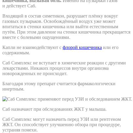
кишечника, вызывая боль.
Именно на пузырьки газов
и действует Саб.
Входящий в состав симетикон, разрушает плёнку вокруг
газовых пузырьков. Освобождённый воздух уже может
впитаться в стенки кишечника или выйти естественным
путём. При этом давление на стенки кишечника прекращается
вместе с болевыми ощущениями.
Капли не взаимодействуют с
флорой кишечника
или его
содержимым.
Саб Симплекс не вступает в химические реакции с другими
лекарствами. Никаких процессов внутри организма
новорожденных не происходит.
Благодаря этому препарат считается фармакологически
инертным.
Саб назначают при обследованиях ЖКТ у малыша.
Саб Симплекс могут назначить перед УЗИ или рентгеном
ЖКТ. Он способствует улучшению обзора при процедуре,
устраняя помехи.