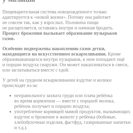
Пищеварительная система новорожденного только
адаптируется к «новой жизни». Потому она работает
не совсем так, как у взрослых. Половина пищи
не расщепляется, оставаясь внутри и начиная бродить.
Процесс брожения вызывает образование пузырьков
газов.
Особенно подвержены накоплению газов детки,
находящиеся на искусственном вскармливании.
Кроме
образовывающихся внутри пузырьков, к ним попадают ещё
и порции воздуха снаружи. Он может накапливаться в смеси,
или заглатываться вместе с едой.
У детей на грудном вскармливании вздутие и колики
происходят из-за:
неправильного захвата груди или плача ребёнка
во время кормления — вместе с порцией молока,
ребёнок получает и порцию воздуха;
употребление кормящей мамой продуктов, вызывающих
вздутие и брожение в животе у ребёнка (бобовые,
хлебобулочные изделия, фастфуд, газированные напитки
и т.д.).