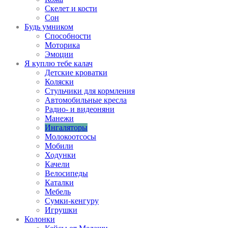
Скелет и кости
Сон
Будь умником
Способности
Моторика
Эмоции
Я куплю тебе калач
Детские кроватки
Коляски
Стульчики для кормления
Автомобильные кресла
Радио- и видеоняни
Манежи
Ингаляторы
Молокоотсосы
Мобили
Ходунки
Качели
Велосипеды
Каталки
Мебель
Сумки-кенгуру
Игрушки
Колонки