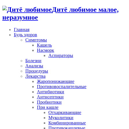
Дитё любимое малое,
неразумное
Главная
Будь здоров
Симптомы
Кашель
Насморк
Аспираторы
Болезни
Анализы
Процедуры
Лекарства
Жаропонижающие
Противовоспалительные
Антибиотики
Антисептики
Пробиотики
При кашле
Отхаркивающие
Муколитики
Комбинированные
Противокашлевые