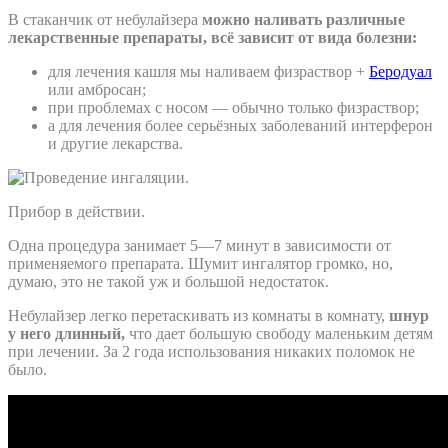
В стаканчик от небулайзера
можно наливать различные
лекарственные препараты, всё зависит от вида болезни:
для лечения кашля мы наливаем физраствор +
Беродуал
или амбросан;
при проблемах с носом — обычно только физраствор;
а для лечения более серьёзных заболеваний интерферон
и другие лекарства.
Прибор в действии.
Одна процедура занимает 5—7 минут в зависимости от
применяемого препарата. Шумит ингалятор громко, но,
думаю, это не такой уж и большой недостаток.
Небулайзер легко перетаскивать из комнаты в комнату,
шнур
у него длинный,
что дает большую свободу маленьким детям
при лечении. За 2 года использования никаких поломок не
было.