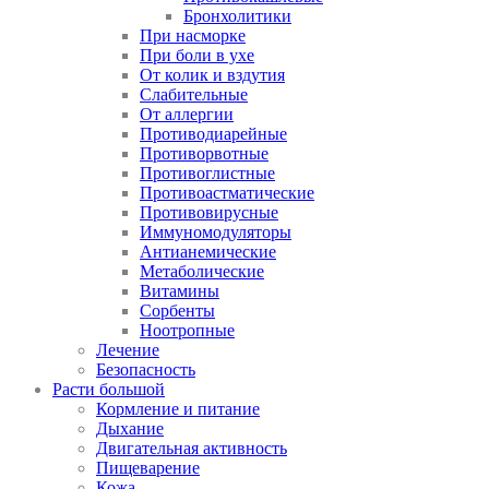
Бронхолитики
При насморке
При боли в ухе
От колик и вздутия
Слабительные
От аллергии
Противодиарейные
Противорвотные
Противоглистные
Противоастматические
Противовирусные
Иммуномодуляторы
Антианемические
Метаболические
Витамины
Сорбенты
Ноотропные
Лечение
Безопасность
Расти большой
Кормление и питание
Дыхание
Двигательная активность
Пищеварение
Кожа