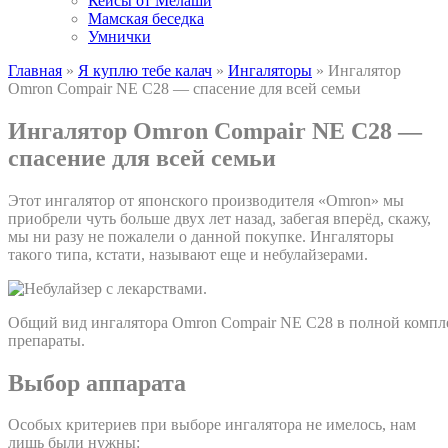
Кейсы от Мелаши
Мамская беседка
Умнички
Главная
»
Я куплю тебе калач
»
Ингаляторы
»
Ингалятор
Omron Compair NE C28 — спасение для всей семьи
Ингалятор Omron Compair NE C28 —
спасение для всей семьи
Этот ингалятор от японского производителя «Omron» мы
приобрели чуть больше двух лет назад, забегая вперёд, скажу,
мы ни разу не пожалели о данной покупке. Ингаляторы
такого типа, кстати, называют еще и небулайзерами.
Общий вид ингалятора Omron Compair NE C28 в полной компл
препараты.
Выбор аппарата
Особых критериев при выборе ингалятора не имелось, нам
лишь были нужны: