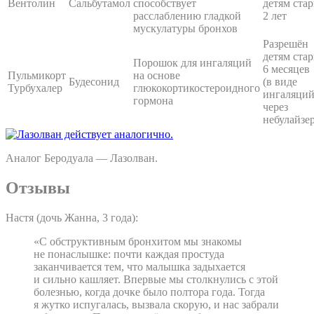
Вентолин
Сальбутамол
способствует
детям ста
расслаблению гладкой
2 лет
мускулатуры бронхов
Разрешён
детям ста
Порошок для ингаляций
6 месяцев
Пульмикорт
на основе
Будесонид
(в виде
Турбухалер
глюкокортикостероидного
ингаляци
гормона
через
небулайзер
Аналог Беродуала — Лазолван.
Отзывы
Настя (дочь Жанна, 3 года):
«С обструктивным бронхитом мы знакомы
не понаслышке: почти каждая простуда
заканчивается тем, что малышка задыхается
и сильно кашляет. Впервые мы столкнулись с этой
болезнью, когда дочке было полтора года. Тогда
я жутко испугалась, вызвала скорую, и нас забрали