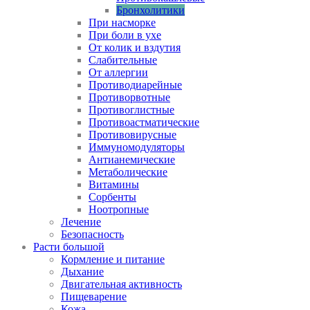
Бронхолитики
При насморке
При боли в ухе
От колик и вздутия
Слабительные
От аллергии
Противодиарейные
Противорвотные
Противоглистные
Противоастматические
Противовирусные
Иммуномодуляторы
Антианемические
Метаболические
Витамины
Сорбенты
Ноотропные
Лечение
Безопасность
Расти большой
Кормление и питание
Дыхание
Двигательная активность
Пищеварение
Кожа