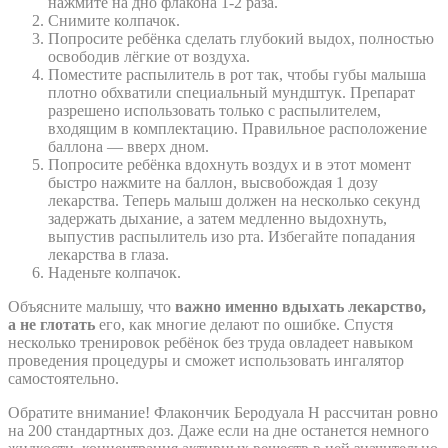
нажмите на дно флакона 1-2 раза.
Снимите колпачок.
Попросите ребёнка сделать глубокий выдох, полностью
освободив лёгкие от воздуха.
Поместите распылитель в рот так, чтобы губы малыша
плотно обхватили специальный мундштук. Препарат
разрешено использовать только с распылителем,
входящим в комплектацию. Правильное расположение
баллона — вверх дном.
Попросите ребёнка вдохнуть воздух и в этот момент
быстро нажмите на баллон, высвобождая 1 дозу
лекарства. Теперь малыш должен на несколько секунд
задержать дыхание, а затем медленно выдохнуть,
выпустив распылитель изо рта. Избегайте попадания
лекарства в глаза.
Наденьте колпачок.
Объясните малышу, что
важно именно вдыхать лекарство,
а не глотать
его, как многие делают по ошибке. Спустя
несколько тренировок ребёнок без труда овладеет навыком
проведения процедуры и сможет использовать ингалятор
самостоятельно.
Обратите внимание! Флакончик Беродуала Н рассчитан ровно
на 200 стандартных доз. Даже если на дне останется немного