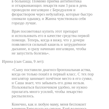
в больницу. Помимо приёма антибиотика
и отхаркивающих лекарств нам 3 раза в день
проводили ингаляции с Беродуалом и
физраствором через небулайзер, которые быстро
снимали одышку, и Жанна чувствовала себя
гораздо лучше.
Врач посоветовал купить этот препарат
и использовать его в качестве средства первой
помощи. Теперь, когда я вижу, что у дочери
появляются сильный кашель и затруднённое
дыхание, я сразу начинаю ингаляции, чтобы
не запустить болезнь».
Ирина (сын Саша, 9 лет):
«Сыну поставили диагноз бронхиальная астма,
когда он только пошёл в первый класс. С тех пор
ингалятор занимает почётное место в его сумке,
и Саша знает, что забывать его дома нельзя.
Пользоваться баллончиком удобно, не нужно
прилагать много усилий, чтобы лекарство
распылилось.
Конечно, как и любую маму, меня беспокоит
влияние Беродуала на сердце. Ещё волнуюсь