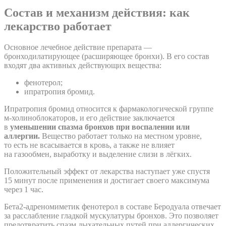
Состав и механизм действия: как
лекарство работает
Основное лечебное действие препарата —
бронходилатирующее (расширяющее бронхи). В его состав
входят два активных действующих вещества:
фенотерол;
ипратропия бромид.
Ипратропия бромид относится к фармакологической группе
м-холиноблокаторов, и его действие заключается
в
уменьшении спазма бронхов при воспалении или
аллергии.
Вещество работает только на местном уровне,
то есть не всасывается в кровь, а также не влияет
на газообмен, выработку и выделение слизи в лёгких.
Положительный эффект от лекарства наступает уже спустя
15 минут после применения и достигает своего максимума
через 1 час.
Бета2-адреномиметик​ фенотерол в составе Беродуала отвечает
за расслабление гладкой мускулатуры бронхов. Это позволяет
предотвратить спазм дыхательных путей при аллергических