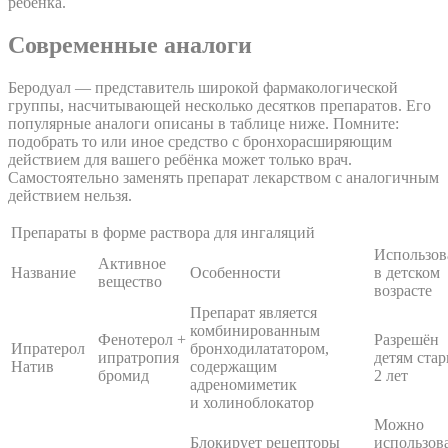
ребёнка.
Современные аналоги
Беродуал — представитель широкой фармакологической
группы, насчитывающей несколько десятков препаратов. Его
популярные аналоги описаны в таблице ниже. Помните:
подобрать то или иное средство с бронхорасширяющим
действием для вашего ребёнка может только врач.
Самостоятельно заменять препарат лекарством с аналогичным
действием нельзя.
Препараты в форме раствора для ингаляций
Использов
Активное
Название
Особенности
в детском
вещество
возрасте
Препарат является
комбинированным
Фенотерол +
Разрешён
Ипратерол
бронходилататором,
ипратропия
детям ста
Натив
содержащим
бромид
2 лет
адреномиметик
и холиноблокатор
Можно
Блокирует рецепторы
использов