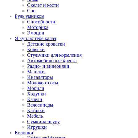
Скелет и кости
Сон
Будь умником
Способности
Моторика
Эмоции
Я куплю тебе калач
Детские кроватки
Коляски
Стульчики для кормления
Автомобильные кресла
Радио- и видеоняни
Манежи
Ингаляторы
Молокоотсосы
Мобили
Ходунки
Качели
Велосипеды
Каталки
Мебель
Сумки-кенгуру
Игрушки
Колонки