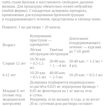
снять спазм бронхов и восстановить свободное дыхание
малыша. Для процедуры обязательно нужен небулайзер
(любой фирмы). Стандартные дозировки препарата,
применяемые для купирования бронхообструкции
и поддерживающего лечения, представлены в таблице ниже.
Помните: 1 мл раствора = 20 капель
Купирование
Длительное
приступов —
(поддерживающее)
однократно
Возраст
лечение — курсами
Лёгкая
Тяжёлая
до 7-10 дней
обструкция
обструкция
10-30 кап.
20-80 кап.
20-40 кап. = 1-2 мл ×
Старше 12 лет
= 0,5-1,5
= 1 —4 мл
4 р/д
мл
10-20 кап.
40-60 кап.
6-12 лет
10-20 кап. = 0,5-1 мл
= 0,5-1 мл
= 2-3 мл
Дозировка подбирается индивидуально
из расчёта 0,025 мг ипратропия бромида +
Младше 6 лет
0,05 мг фенотерола на 1 кг массы тела
(только под
в сутки.
медицинским
Например, если малышу 4 года, и он весит
контролем)
20 кг, суточная доза раствора составит: