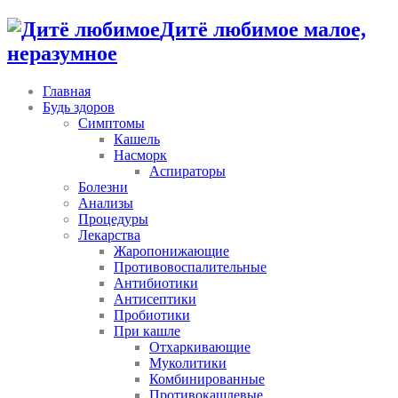
Дитё любимое малое,
неразумное
Главная
Будь здоров
Симптомы
Кашель
Насморк
Аспираторы
Болезни
Анализы
Процедуры
Лекарства
Жаропонижающие
Противовоспалительные
Антибиотики
Антисептики
Пробиотики
При кашле
Отхаркивающие
Муколитики
Комбинированные
Противокашлевые