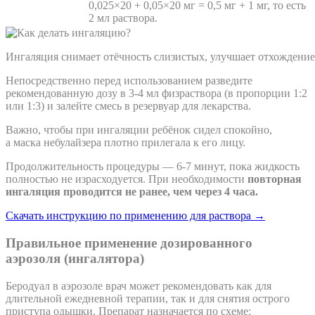
0,025×20 + 0,05×20 мг = 0,5 мг + 1 мг, то есть
2 мл раствора.
Ингаляция снимает отёчность слизистых, улучшает отхождение
Непосредственно перед использованием разведите
рекомендованную дозу в 3-4 мл физраствора (в пропорции 1:2
или 1:3) и залейте смесь в резервуар для лекарства.
Важно, чтобы при ингаляции ребёнок сидел спокойно,
а маска небулайзера плотно прилегала к его лицу.
Продолжительность процедуры — 6-7 минут, пока жидкость
полностью не израсходуется. При необходимости
повторная
ингаляция проводится не ранее, чем через 4 часа.
Скачать инструкцию по применению для раствора →
Правильное применение дозированного
аэрозоля (ингалятора)
Беродуал в аэрозоле врач может рекомендовать как для
длительной ежедневной терапии, так и для снятия острого
приступа одышки. Препарат назначается по схеме: