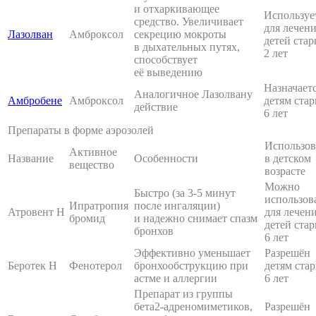
и отхаркивающее
Используе
средство. Увеличивает
для лечен
Лазолван
Амброксол
секрецию мокроты
детей ста
в дыхательных путях,
2 лет
способствует
её выведению
Назначает
Аналогичное Лазолвану
Амбробене
Амброксол
детям ста
действие
6 лет
Препараты в форме аэрозолей
Использов
Активное
Название
Особенности
в детском
вещество
возрасте
Можно
Быстро (за 3-5 минут
использов
Ипратропия
после ингаляции)
Атровент Н
для лечен
бромид
и надежно снимает спазм
детей ста
бронхов
6 лет
Эффективно уменьшает
Разрешён
Беротек Н
Фенотерол
бронхообструкцию при
детям ста
астме и аллергии
6 лет
Препарат из группы
бета2-адреномиметиков,
Разрешён