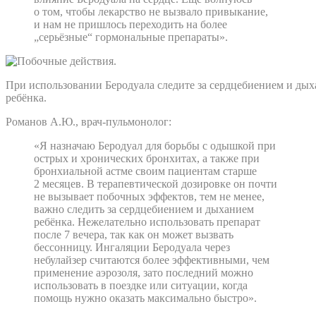
о том, чтобы лекарство не вызвало привыкание,
и нам не пришлось переходить на более
„серьёзные“ гормональные препараты».
При использовании Беродуала следите за сердцебиением и ды
ребёнка.
Романов А.Ю., врач-пульмонолог:
«Я назначаю Беродуал для борьбы с одышкой при
острых и хронических бронхитах, а также при
бронхиальной астме своим пациентам старше
2 месяцев. В терапевтической дозировке он почти
не вызывает побочных эффектов, тем не менее,
важно следить за сердцебиением и дыханием
ребёнка. Нежелательно использовать препарат
после 7 вечера, так как он может вызвать
бессонницу. Ингаляции Беродуала через
небулайзер считаются более эффективными, чем
применение аэрозоля, зато последний можно
использовать в поездке или ситуации, когда
помощь нужно оказать максимально быстро».