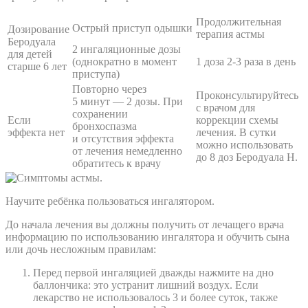
Продолжительная
Острый приступ одышки
Дозирование
терапия астмы
Беродуала
2 ингаляционные дозы
для детей
(однократно в момент
1 доза 2-3 раза в день
старше 6 лет
приступа)
Повторно через
Проконсультируйтесь
5 минут — 2 дозы. При
с врачом для
сохранении
Если
коррекции схемы
бронхоспазма
эффекта нет
лечения. В сутки
и отсутствия эффекта
можно использовать
от лечения немедленно
до 8 доз Беродуала Н.
обратитесь к врачу
Научите ребёнка пользоваться ингалятором.
До начала лечения вы должны получить от лечащего врача
информацию по использованию ингалятора и обучить сына
или дочь несложным правилам:
Перед первой ингаляцией дважды нажмите на дно
баллончика: это устранит лишний воздух. Если
лекарство не использовалось 3 и более суток, также