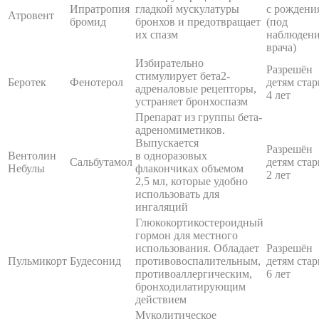
Ипратропия
гладкой мускулатуры
с рождени
Атровент
бромид
бронхов и предотвращает
(под
их спазм
наблюден
врача)
Избирательно
Разрешён
стимулирует бета2-
Беротек
Фенотерол
детям ста
адреналовые рецепторы,
4 лет
устраняет бронхоспазм
Препарат из группы бета-
адреномиметиков.
Выпускается
Разрешён
Вентолин
в одноразовых
Сальбутамол
детям ста
Небулы
флакончиках объемом
2 лет
2,5 мл, которые удобно
использовать для
ингаляций
Глюкокортикостероидный
гормон для местного
использования. Обладает
Разрешён
Пульмикорт
Будесонид
противовоспалительным,
детям ста
противоаллергическим,
6 лет
бронходилатирующим
действием
Муколитическое