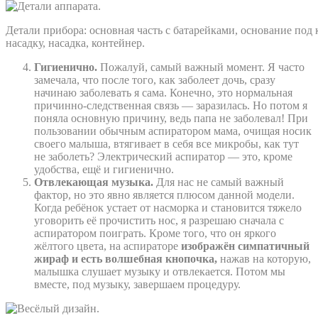
Детали прибора: основная часть с батарейками, основание под
насадку, насадка, контейнер.
Гигиенично.
Пожалуй, самый важный момент. Я часто
замечала, что после того, как заболеет дочь, сразу
начинаю заболевать я сама. Конечно, это нормальная
причинно-следственная связь — заразилась. Но потом я
поняла основную причину, ведь папа не заболевал! При
пользовании обычным аспиратором мама, очищая носик
своего малыша, втягивает в себя все микробы, как тут
не заболеть? Электрический аспиратор — это, кроме
удобства, ещё и гигиенично.
Отвлекающая музыка.
Для нас не самый важный
фактор, но это явно является плюсом данной модели.
Когда ребёнок устает от насморка и становится тяжело
уговорить её прочистить нос, я разрешаю сначала с
аспиратором поиграть. Кроме того, что он яркого
жёлтого цвета, на аспираторе
изображён симпатичный
жираф и есть волшебная кнопочка,
нажав на которую,
малышка слушает музыку и отвлекается. Потом мы
вместе, под музыку, завершаем процедуру.