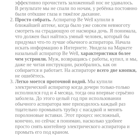
эффективно прочистить заложенный нос не удавалось.
В результате мы не спали по ночам, у ребёнка постоянно
были отёкшие глаза и тяжёлое дыхание.
Просто собрать.
Аспиратор Be Well купили в
ближайшей аптеке, когда было уже совсем невмоготу
смотреть на страдающую от насморка дочь. Я понимала,
что должен был найтись умный человек, который бы
придумал что-то лучше обычного аспиратора. Начала
искать информацию в Интернете. Увидела на Маркете
назальный аспиратор Be Well,
характеристики более
чем устроили.
Муж, возвращаясь с работы, купил, и мы,
даже не читая инструкции, разобрались, как он
собирается и работает. На аспираторе
всего две кнопки,
не ошибётесь.
Легко моется проточной водой.
Мы купили
электрический аспиратор когда дочери только-только
исполнился год и 4 месяца, тогда она впервые серьёзно
заболела. До этого целый год при использовании
обычного аспиратора мне приходилось каждый раз
тщательно промывать трубку с насадкой и менять
поролоновые вставки. Этот процесс несложный,
конечно, но сейчас я понимаю, насколько удобнее
просто снять контейнер электрического аспиратора и
промыть его под краном.