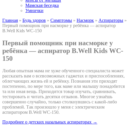
Кейсы от Мелаши
Мамская беседка
Умнички
Главная
»
Будь здоров
»
Симптомы
»
Насморк
»
Аспираторы
»
Первый помощник при насморке у ребёнка — аспиратор
B.Well Kids WC-150
Первый помощник при насморке у
ребёнка — аспиратор B.Well Kids WC-
150
Любая опытная мама не хуже обученного специалиста может
рассказать вам о всевозможных гаджетах и приспособлениях,
облегчающих жизнь ей и ребёнку. Познания эти приходят
постепенно, по мере того, как маме или малышу понадобится
та или иная вещь. Приходится товар изучать, сравнивать,
тестировать и читать десятки отзывов. Многое узнаёшь
совершенно случайно, только столкнувшись с какой-либо
проблемой. Так произошло у меня с электрическим
аспиратором B.Well WC-150.
Подробнее о детских назальных аспираторах →