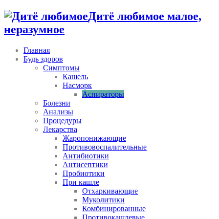
Дитё любимое малое,
неразумное
Главная
Будь здоров
Симптомы
Кашель
Насморк
Аспираторы
Болезни
Анализы
Процедуры
Лекарства
Жаропонижающие
Противовоспалительные
Антибиотики
Антисептики
Пробиотики
При кашле
Отхаркивающие
Муколитики
Комбинированные
Противокашлевые