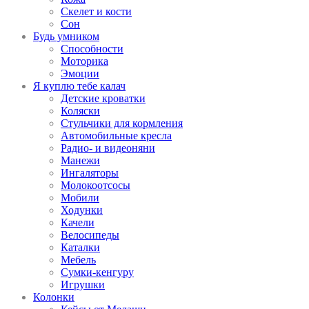
Скелет и кости
Сон
Будь умником
Способности
Моторика
Эмоции
Я куплю тебе калач
Детские кроватки
Коляски
Стульчики для кормления
Автомобильные кресла
Радио- и видеоняни
Манежи
Ингаляторы
Молокоотсосы
Мобили
Ходунки
Качели
Велосипеды
Каталки
Мебель
Сумки-кенгуру
Игрушки
Колонки