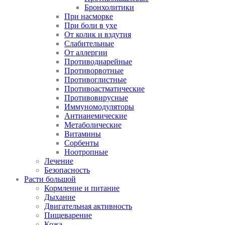
Бронхолитики
При насморке
При боли в ухе
От колик и вздутия
Слабительные
От аллергии
Противодиарейные
Противорвотные
Противоглистные
Противоастматические
Противовирусные
Иммуномодуляторы
Антианемические
Метаболические
Витамины
Сорбенты
Ноотропные
Лечение
Безопасность
Расти большой
Кормление и питание
Дыхание
Двигательная активность
Пищеварение
Кожа