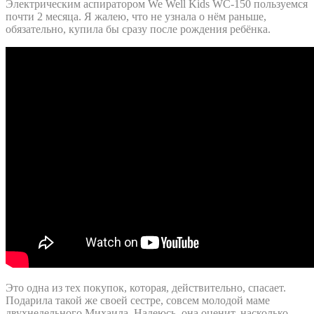
Электрическим аспиратором We Well Kids WC-150 пользуемся
почти 2 месяца. Я жалею, что не узнала о нём раньше,
обязательно, купила бы сразу после рождения ребёнка.
Это одна из тех покупок, которая, действительно, спасает.
Подарила такой же своей сестре, совсем молодой маме
двухнедельного Михаила. Надеюсь, она оценит, насколько