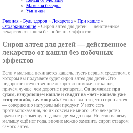
Кейсы от Мелаши
Мамская беседка
Умнички
Главная
»
Будь здоров
»
Лекарства
»
При кашле
»
Отхаркивающие
»
Сироп алтея для детей — действенное
лекарство от кашля без побочных эффектов
Сироп алтея для детей — действенное
лекарство от кашля без побочных
эффектов
Если у малыша начинается кашель, пусть первым средством, о
котором вы подумаете будет сироп алтея для детей. Это
недорогое отечественное лекарство поможет от кашля,
причём лучше, чем дорогие препараты.
Он помогает при
сухом, изнуряющем кашле и сводит на «нет» кашель уже
«созревший», т.е. мокрый.
Очень важно то, что сироп алтея
— совершенно натуральный продукт. У него есть
противопоказания, но их совсем не много. Это лекарство
врачи не рекомендуют давать детям до года. Но если вашему
малышу ещё нет года, вполне можно заменить сироп отваром
самого алтея.