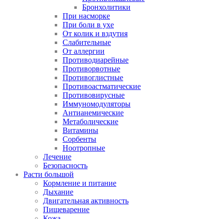
Бронхолитики
При насморке
При боли в ухе
От колик и вздутия
Слабительные
От аллергии
Противодиарейные
Противорвотные
Противоглистные
Противоастматические
Противовирусные
Иммуномодуляторы
Антианемические
Метаболические
Витамины
Сорбенты
Ноотропные
Лечение
Безопасность
Расти большой
Кормление и питание
Дыхание
Двигательная активность
Пищеварение
Кожа