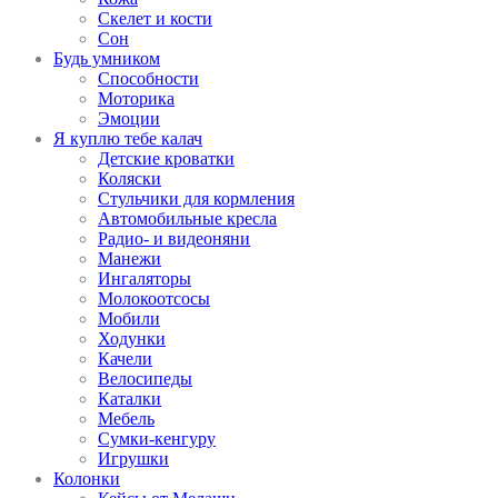
Скелет и кости
Сон
Будь умником
Способности
Моторика
Эмоции
Я куплю тебе калач
Детские кроватки
Коляски
Стульчики для кормления
Автомобильные кресла
Радио- и видеоняни
Манежи
Ингаляторы
Молокоотсосы
Мобили
Ходунки
Качели
Велосипеды
Каталки
Мебель
Сумки-кенгуру
Игрушки
Колонки