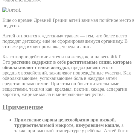
Еще со времен Древней Греции алтей занимал почётное место 
недугов.
Алтей относится к «детским» травам — тем, что более всего
подходят детскому, ещё не сформировавшемуся организму. В
этот же ряд входят ромашка, череда и анис.
Благотворно действие алтея и на желудок, и на весь ЖКТ.
Это
растение содержит в себе растительные слизи, которые
обволакивают стенки желудка
, предохраняют его от
вредных воздействий, заживляют повреждённые участки. Как
обволакивающее, успокаивающее боль в желудке алтей —
средство незаменимое. При этом он богат питательными
веществами, такими как: крахмал, пектин, сахара, аспарагин,
каротин, жирные масла и минеральные вещества.
Применение
Применение сиропа целесообразно при вязкой,
трудноотделяемой мокроте, изнуряющем кашле
, а
также при высокой температуре у ребёнка. Алтей богат