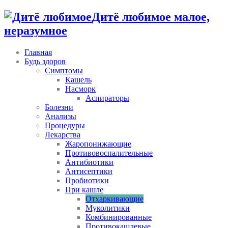
Дитё любимое малое,
неразумное
Главная
Будь здоров
Симптомы
Кашель
Насморк
Аспираторы
Болезни
Анализы
Процедуры
Лекарства
Жаропонижающие
Противовоспалительные
Антибиотики
Антисептики
Пробиотики
При кашле
Отхаркивающие
Муколитики
Комбинированные
Противокашлевые