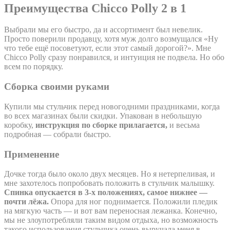
Преимущества Chicco Polly 2 в 1
Выбрали мы его быстро, да и ассортимент был невелик.
Просто поверили продавцу, хотя муж долго возмущался «Ну
что тебе ещё посоветуют, если этот самый дорогой?». Мне
Chicco Polly сразу понравился, и интуиция не подвела. Но обо
всем по порядку.
Сборка своими руками
Купили мы стульчик перед новогодними праздниками, когда
во всех магазинах были скидки. Упакован в небольшую
коробку,
инструкция по сборке прилагается,
и весьма
подробная — собрали быстро.
Применение
Дочке тогда было около двух месяцев. Но я нетерпеливая, и
мне захотелось попробовать положить в стульчик малышку.
Спинка опускается в 3-х положениях, самое нижнее —
почти лёжа.
Опора для ног поднимается. Положили пледик
на мягкую часть — и вот вам переносная лежанка. Конечно,
мы не злоупотребляли таким видом отдыха, но возможность
такого использования стульчика очень выручала меня в