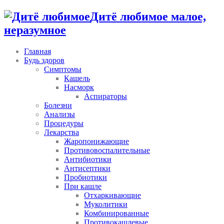
Дитё любимое малое,
неразумное
Главная
Будь здоров
Симптомы
Кашель
Насморк
Аспираторы
Болезни
Анализы
Процедуры
Лекарства
Жаропонижающие
Противовоспалительные
Антибиотики
Антисептики
Пробиотики
При кашле
Отхаркивающие
Муколитики
Комбинированные
Противокашлевые