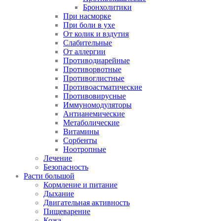
Бронхолитики
При насморке
При боли в ухе
От колик и вздутия
Слабительные
От аллергии
Противодиарейные
Противорвотные
Противоглистные
Противоастматические
Противовирусные
Иммуномодуляторы
Антианемические
Метаболические
Витамины
Сорбенты
Ноотропные
Лечение
Безопасность
Расти большой
Кормление и питание
Дыхание
Двигательная активность
Пищеварение
Кожа