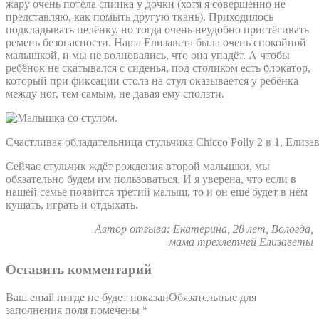
жару очень потела спинка у дочки (хотя я совершенно не
представляю, как помыть другую ткань). Приходилось
подкладывать пелёнку, но тогда очень неудобно пристёгивать
ремень безопасности. Наша Елизавета была очень спокойной
малышкой, и мы не волновались, что она упадёт. А чтобы
ребёнок не скатывался с сиденья, под столиком есть блокатор,
который при фиксации стола на стул оказывается у ребёнка
между ног, тем самым, не давая ему сползти.
Счастливая обладательница стульчика Chicco Polly 2 в 1, Елизав
Сейчас стульчик ждёт рождения второй малышки, мы
обязательно будем им пользоваться. И я уверена, что если в
нашей семье появится третий малыш, то и он ещё будет в нём
кушать, играть и отдыхать.
Автор отзыва: Екатерина, 28 лет, Вологда,
мама трехлетней Елизаветы
Оставить комментарий
Ваш email нигде не будет показанОбязательные для
заполнения поля помечены
*