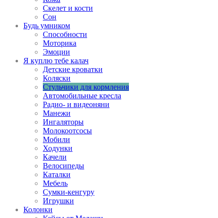
Скелет и кости
Сон
Будь умником
Способности
Моторика
Эмоции
Я куплю тебе калач
Детские кроватки
Коляски
Стульчики для кормления
Автомобильные кресла
Радио- и видеоняни
Манежи
Ингаляторы
Молокоотсосы
Мобили
Ходунки
Качели
Велосипеды
Каталки
Мебель
Сумки-кенгуру
Игрушки
Колонки