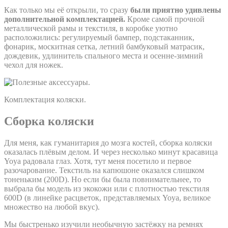
Как только мы её открыли, то сразу
были приятно удивлены
дополнительной комплектацией.
Кроме самой прочной
металлической рамы и текстиля, в коробке уютно
расположились: регулируемый бампер, подстаканник,
фонарик, москитная сетка, летний бамбуковый матрасик,
дождевик, удлинитель спального места и осенне-зимний
чехол для ножек.
Комплектация коляски.
Сборка коляски
Для меня, как гуманитария до мозга костей, сборка коляски
оказалась плёвым делом. И через несколько минут красавица
Yoya радовала глаз. Хотя, тут меня посетило и первое
разочарование. Текстиль на капюшоне оказался слишком
тоненьким (200D). Но если бы была повнимательнее, то
выбрала бы модель из экокожи или с плотностью текстиля
600D (в линейке расцветок, представляемых Yoya, великое
множество на любой вкус).
Мы быстренько изучили необычную застёжку на ремнях