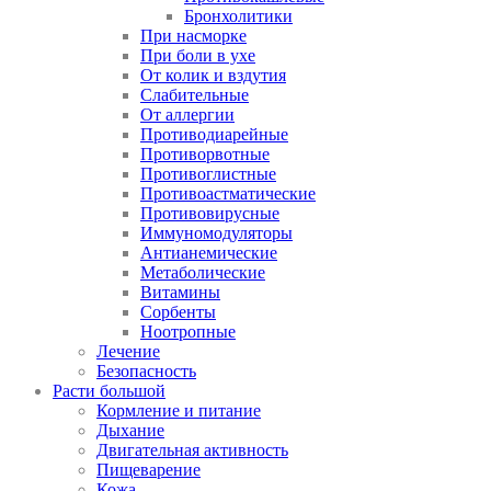
Бронхолитики
При насморке
При боли в ухе
От колик и вздутия
Слабительные
От аллергии
Противодиарейные
Противорвотные
Противоглистные
Противоастматические
Противовирусные
Иммуномодуляторы
Антианемические
Метаболические
Витамины
Сорбенты
Ноотропные
Лечение
Безопасность
Расти большой
Кормление и питание
Дыхание
Двигательная активность
Пищеварение
Кожа