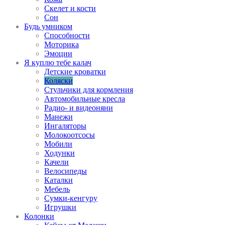
Скелет и кости
Сон
Будь умником
Способности
Моторика
Эмоции
Я куплю тебе калач
Детские кроватки
Коляски
Стульчики для кормления
Автомобильные кресла
Радио- и видеоняни
Манежи
Ингаляторы
Молокоотсосы
Мобили
Ходунки
Качели
Велосипеды
Каталки
Мебель
Сумки-кенгуру
Игрушки
Колонки