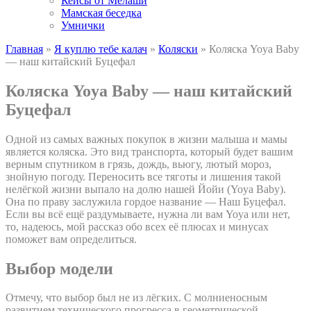
Кейсы от Мелаши
Мамская беседка
Умнички
Главная
»
Я куплю тебе калач
»
Коляски
»
Коляска Yoya Baby
— наш китайский Буцефал
Коляска Yoya Baby — наш китайский
Буцефал
Одной из самых важных покупок в жизни малыша и мамы
является коляска. Это вид транспорта, который будет вашим
верным спутником в грязь, дождь, вьюгу, лютый мороз,
знойную погоду. Переносить все тяготы и лишения такой
нелёгкой жизни выпало на долю нашей Йойи (Yoya Baby).
Она по праву заслужила гордое название — Наш Буцефал.
Если вы всё ещё раздумываете, нужна ли вам Yoya или нет,
то, надеюсь, мой рассказ обо всех её плюсах и минусах
поможет вам определиться.
Выбор модели
Отмечу, что выбор был не из лёгких. С молниеносным
развитием технического прогресса в геометрической