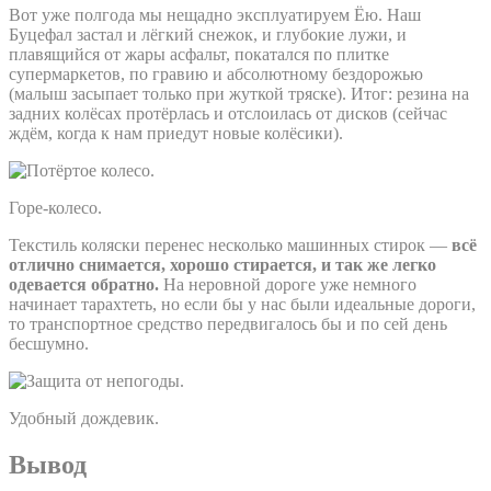
Вот уже полгода мы нещадно эксплуатируем Ёю. Наш
Буцефал застал и лёгкий снежок, и глубокие лужи, и
плавящийся от жары асфальт, покатался по плитке
супермаркетов, по гравию и абсолютному бездорожью
(малыш засыпает только при жуткой тряске). Итог: резина на
задних колёсах протёрлась и отслоилась от дисков (сейчас
ждём, когда к нам приедут новые колёсики).
Горе-колесо.
Текстиль коляски перенес несколько машинных стирок —
всё
отлично снимается, хорошо стирается, и так же легко
одевается обратно.
На неровной дороге уже немного
начинает тарахтеть, но если бы у нас были идеальные дороги,
то транспортное средство передвигалось бы и по сей день
бесшумно.
Удобный дождевик.
Вывод