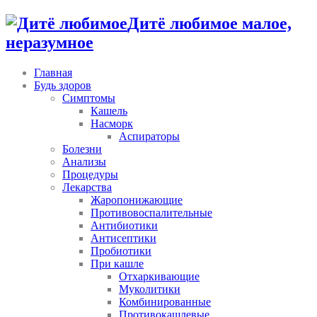
Дитё любимое малое,
неразумное
Главная
Будь здоров
Симптомы
Кашель
Насморк
Аспираторы
Болезни
Анализы
Процедуры
Лекарства
Жаропонижающие
Противовоспалительные
Антибиотики
Антисептики
Пробиотики
При кашле
Отхаркивающие
Муколитики
Комбинированные
Противокашлевые