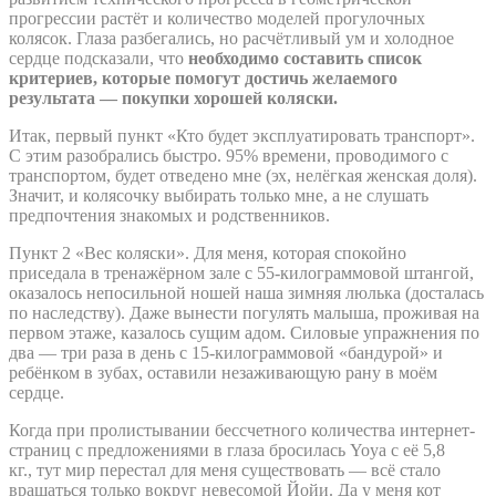
прогрессии растёт и количество моделей прогулочных
колясок. Глаза разбегались, но расчётливый ум и холодное
сердце подсказали, что
необходимо составить список
критериев, которые помогут достичь желаемого
результата — покупки хорошей коляски.
Итак, первый пункт «Кто будет эксплуатировать транспорт».
С этим разобрались быстро. 95% времени, проводимого с
транспортом, будет отведено мне (эх, нелёгкая женская доля).
Значит, и колясочку выбирать только мне, а не слушать
предпочтения знакомых и родственников.
Пункт 2 «Вес коляски». Для меня, которая спокойно
приседала в тренажёрном зале с 55-килограммовой штангой,
оказалось непосильной ношей наша зимняя люлька (досталась
по наследству). Даже вынести погулять малыша, проживая на
первом этаже, казалось сущим адом. Силовые упражнения по
два — три раза в день с 15-килограммовой «бандурой» и
ребёнком в зубах, оставили незаживающую рану в моём
сердце.
Когда при пролистывании бессчетного количества интернет-
страниц с предложениями в глаза бросилась Yoya с её 5,8
кг., тут мир перестал для меня существовать — всё стало
вращаться только вокруг невесомой Йойи. Да у меня кот