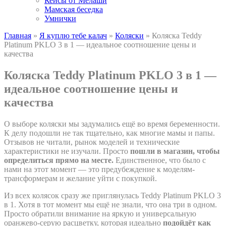
Кейсы от Мелаши
Мамская беседка
Умнички
Главная
»
Я куплю тебе калач
»
Коляски
»
Коляска Teddy
Platinum PKLO 3 в 1 — идеальное соотношение цены и
качества
Коляска Teddy Platinum PKLO 3 в 1 —
идеальное соотношение цены и
качества
О выборе коляски мы задумались ещё во время беременности.
К делу подошли не так тщательно, как многие мамы и папы.
Отзывов не читали, рынок моделей и технические
характеристики не изучали. Просто
пошли в магазин, чтобы
определиться прямо на месте.
Единственное, что было с
нами на этот момент — это предубеждение к моделям-
трансформерам и желание уйти с покупкой.
Из всех колясок сразу же приглянулась Teddy Platinum PKLO 3
в 1. Хотя в тот момент мы ещё не знали, что она три в одном.
Просто обратили внимание на яркую и универсальную
оранжево-серую расцветку, которая идеально
подойдёт как