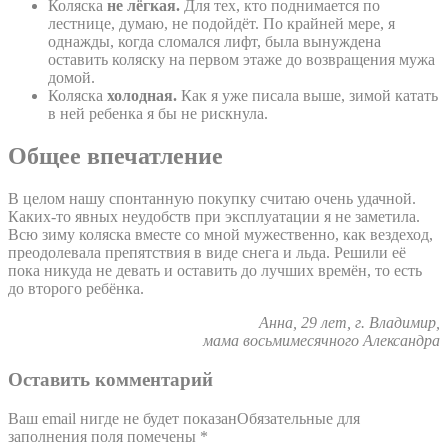
Коляска
не лёгкая.
Для тех, кто поднимается по
лестнице, думаю, не подойдёт. По крайней мере, я
однажды, когда сломался лифт, была вынуждена
оставить коляску на первом этаже до возвращения мужа
домой.
Коляска
холодная.
Как я уже писала выше, зимой катать
в ней ребенка я бы не рискнула.
Общее впечатление
В целом нашу спонтанную покупку считаю очень удачной.
Каких-то явных неудобств при эксплуатации я не заметила.
Всю зиму коляска вместе со мной мужественно, как вездеход,
преодолевала препятствия в виде снега и льда. Решили её
пока никуда не девать и оставить до лучших времён, то есть
до второго ребёнка.
Анна, 29 лет, г. Владимир,
мама восьмимесячного Александра
Оставить комментарий
Ваш email нигде не будет показанОбязательные для
заполнения поля помечены
*