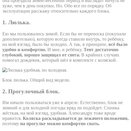
она проездила зимне-весенний период и выглядит ничуть не
хуже, чем в день покупки. Но. Обо все по порядку. Об
эксплуатации расскажу относительно каждого блока.
1. Люлька.
Ею мы пользовались зимой. Если бы не переноска (покупали
дополнительно), которую всегда ставили внутрь, то ребёнку,
на мой взгляд, было бы холодно. А так, в принципе,
всё было
удобно и комфортно.
И мне, и ребёнку.
Тент достаточно
глубокий, хорошо защищал от снега.
В крайних случаях
помогал дождевик, который шёл в комплекте с коляской.
Блок люлька. Общий вид модели.
2. Прогулочный блок.
Им начали пользоваться уже в апреле. Естественно, блок не
зимний и для холодной погоды вряд ли подойдет. Спинка
жёсткая, на мой взгляд, удобная. Александру тоже вроде
нравится.
Коляска раскладывается до лежачего положения,
поэтому
на прогулке можно комфортно спать.