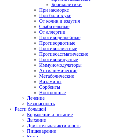
Бронхолитики
При насморке
При боли в ухе
От колик и вздутия
Слабительные
От аллергии
Противодиарейные
Противорвотные
Противоглистные
Противоастматические
Противовирусные
Иммуномодуляторы
Антианемические
Метаболические
Витамины
Сорбенты
Ноотропные
Лечение
Безопасность
Расти большой
Кормление и питание
Дыхание
Двигательная активность
Пищеварение
Кожа