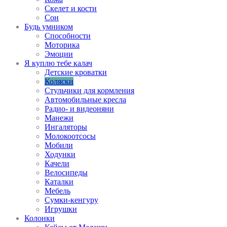
Скелет и кости
Сон
Будь умником
Способности
Моторика
Эмоции
Я куплю тебе калач
Детские кроватки
Коляски
Стульчики для кормления
Автомобильные кресла
Радио- и видеоняни
Манежи
Ингаляторы
Молокоотсосы
Мобили
Ходунки
Качели
Велосипеды
Каталки
Мебель
Сумки-кенгуру
Игрушки
Колонки