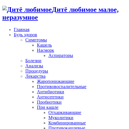
Дитё любимое малое,
неразумное
Главная
Будь здоров
Симптомы
Кашель
Насморк
Аспираторы
Болезни
Анализы
Процедуры
Лекарства
Жаропонижающие
Противовоспалительные
Антибиотики
Антисептики
Пробиотики
При кашле
Отхаркивающие
Муколитики
Комбинированные
Противокашлевые