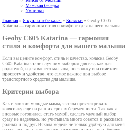
Кейсы от Мелаши
Мамская беседка
Умнички
Главная
»
Я куплю тебе калач
»
Коляски
»
Geoby C605
Katarina — гармония стиля и комфорта для нашего малыша
Geoby C605 Katarina — гармония
стиля и комфорта для нашего малыша
Если вы цените комфорт, стиль и качество, коляска Geoby
C605 Katarina станет лучшим выбором для вас, как для
родителей, и для вашего малыша, поскольку она
сочетает
простоту и удобство,
что самое важное при выборе
транспортного средства для малыша.
Критерии выбора
Как и многие молодые мамы, я стала присматривать
колясочку еще на ранних сроках беременности. Так как я
впервые готовилась стать мамой, сделать удачный выбор
сразу не надеялась, но учитывала много советов и рассказов
родных и подруг. Искала модель не только удобную для меня
и малыша, но и, конечно же, красивую и стильную. Увидев