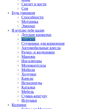
Скелет и кости
Сон
Будь умником
Способности
Моторика
Эмоции
Я куплю тебе калач
Детские кроватки
Коляски
Стульчики для кормления
Автомобильные кресла
Радио- и видеоняни
Манежи
Ингаляторы
Молокоотсосы
Мобили
Ходунки
Качели
Велосипеды
Каталки
Мебель
Сумки-кенгуру
Игрушки
Колонки