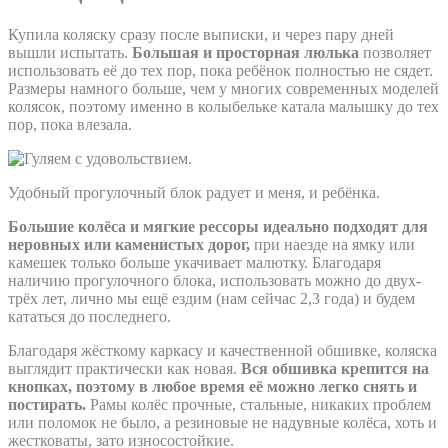
Купила коляску сразу после выписки, и через пару дней
вышли испытать.
Большая и просторная люлька
позволяет
использовать её до тех пор, пока ребёнок полностью не сядет.
Размеры намного больше, чем у многих современных моделей
колясок, поэтому именно в колыбельке катала малышку до тех
пор, пока влезала.
Удобный прогулочный блок радует и меня, и ребёнка.
Большие колёса и мягкие рессоры идеально подходят для
неровных или каменистых дорог,
при наезде на ямку или
камешек только больше укачивает малютку. Благодаря
наличию прогулочного блока, использовать можно до двух-
трёх лет, лично мы ещё ездим (нам сейчас 2,3 года) и будем
кататься до последнего.
Благодаря жёсткому каркасу и качественной обшивке, коляска
выглядит практически как новая.
Вся обшивка крепится на
кнопках, поэтому в любое время её можно легко снять и
постирать.
Рамы колёс прочные, стальные, никаких проблем
или поломок не было, а резиновые не надувные колёса, хоть и
жестковаты, зато износостойкие.