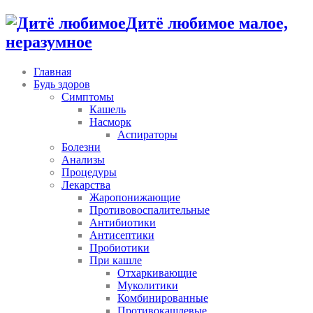
Дитё любимое малое,
неразумное
Главная
Будь здоров
Симптомы
Кашель
Насморк
Аспираторы
Болезни
Анализы
Процедуры
Лекарства
Жаропонижающие
Противовоспалительные
Антибиотики
Антисептики
Пробиотики
При кашле
Отхаркивающие
Муколитики
Комбинированные
Противокашлевые