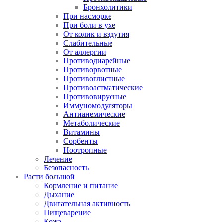
Бронхолитики
При насморке
При боли в ухе
От колик и вздутия
Слабительные
От аллергии
Противодиарейные
Противорвотные
Противоглистные
Противоастматические
Противовирусные
Иммуномодуляторы
Антианемические
Метаболические
Витамины
Сорбенты
Ноотропные
Лечение
Безопасность
Расти большой
Кормление и питание
Дыхание
Двигательная активность
Пищеварение
Кожа