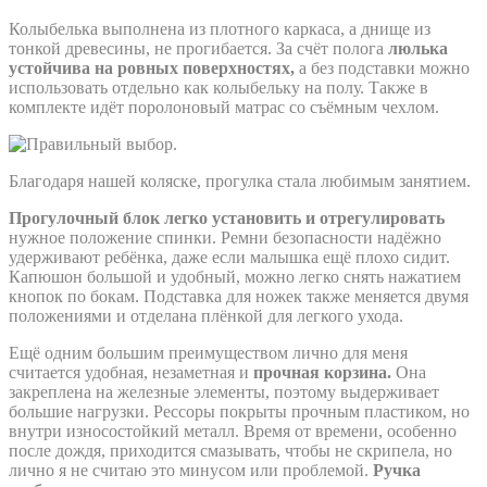
Колыбелька выполнена из плотного каркаса, а днище из
тонкой древесины, не прогибается. За счёт полога
люлька
устойчива на ровных поверхностях,
а без подставки можно
использовать отдельно как колыбельку на полу. Также в
комплекте идёт поролоновый матрас со съёмным чехлом.
Благодаря нашей коляске, прогулка стала любимым занятием.
Прогулочный блок легко установить и отрегулировать
нужное положение спинки. Ремни безопасности надёжно
удерживают ребёнка, даже если малышка ещё плохо сидит.
Капюшон большой и удобный, можно легко снять нажатием
кнопок по бокам. Подставка для ножек также меняется двумя
положениями и отделана плёнкой для легкого ухода.
Ещё одним большим преимуществом лично для меня
считается удобная, незаметная и
прочная корзина.
Она
закреплена на железные элементы, поэтому выдерживает
большие нагрузки. Рессоры покрыты прочным пластиком, но
внутри износостойкий металл. Время от времени, особенно
после дождя, приходится смазывать, чтобы не скрипела, но
лично я не считаю это минусом или проблемой.
Ручка