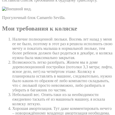
составила список требований к будущему транспорту.
Прогулочный блок Camarelo Sevilla.
Мои требования к коляске
Наличие полноценной люльки. Восемь лет назад у меня
ее не было, поэтому в этот раз я решила исполнить свою
мечту и покатать малыша в нормальной люльке, тем
более ребенок должен был родиться в декабре, и коляска
нужна была максимально закрытая.
Возможность легко разобрать. Живем мы в доме
дореволюционной постройки (потолки 3,3 метра; лифта,
ясное дело, нет) на четвёртом этаже. Коляску я
планировала оставлять в машине, следовательно, нужно
было каким-то образом её либо компактно складывать,
что с люлькой просто невозможно, либо разбирать и
убирать в багажник по частям.
Небольшой вес. Опять-таки из-за необходимости
ежедневно таскать её из машины/в машину, я искала
коляску легкую.
Хорошая амортизация. Тут даже комментировать нечего
– новорождённому младенцу амортизация необходима.