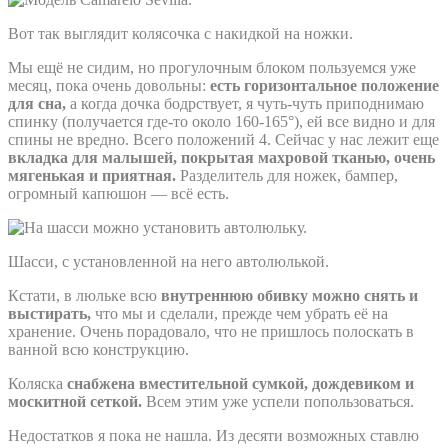
Вот так выглядит колясочка с накидкой на ножки.
Мы ещё не сидим, но прогулочным блоком пользуемся уже
месяц, пока очень довольны:
есть горизонтальное положение
для сна,
а когда дочка бодрствует, я чуть-чуть приподнимаю
спинку (получается где-то около 160-165°), ей все видно и для
спины не вредно. Всего положений 4. Сейчас у нас лежит еще
вкладка для малышей, покрытая махровой тканью, очень
мягенькая и приятная.
Разделитель для ножек, бампер,
огромный капюшон — всё есть.
Шасси, с установленной на него автолюлькой.
Кстати, в люльке всю
внутреннюю обивку можно снять и
выстирать,
что мы и сделали, прежде чем убрать её на
хранение. Очень порадовало, что не пришлось полоскать в
ванной всю конструкцию.
Коляска
снабжена вместительной сумкой, дождевиком и
москитной сеткой.
Всем этим уже успели попользоваться.
Недостатков я пока не нашла. Из десяти возможных ставлю