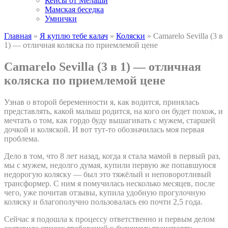
Кейсы от Мелаши
Мамская беседка
Умнички
Главная
»
Я куплю тебе калач
»
Коляски
»
Camarelo Sevilla (3 в
1) — отличная коляска по приемлемой цене
Camarelo Sevilla (3 в 1) — отличная
коляска по приемлемой цене
Узнав о второй беременности я, как водится, принялась
представлять, какой малыш родится, на кого он будет похож, и
мечтать о том, как гордо буду вышагивать с мужем, старшей
дочкой и коляской. И вот тут-то обозначилась моя первая
проблема.
Дело в том, что 8 лет назад, когда я стала мамой в первый раз,
мы с мужем, недолго думая, купили первую же попавшуюся
недорогую коляску — был это тяжёлый и неповоротливый
трансформер. С ним я помучилась несколько месяцев, после
чего, уже почитав отзывы, купила удобную прогулочную
коляску и благополучно пользовалась ею почти 2,5 года.
Сейчас я подошла к процессу ответственно и первым делом