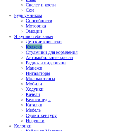
Скелет и кости
Сон
Будь умником
Способности
Моторика
Эмоции
Я куплю тебе калач
Детские кроватки
Коляски
Стульчики для кормления
Автомобильные кресла
Радио- и видеоняни
Манежи
Ингаляторы
Молокоотсосы
Мобили
Ходунки
Качели
Велосипеды
Каталки
Мебель
Сумки-кенгуру
Игрушки
Колонки