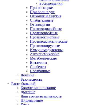
Бронхолитики
При насморке
При боли в ухе
От колик и вздутия
Слабительные
От аллергии
Противодиарейные
Противорвотные
Противоглистные
Противоастматические
Противовирусные
Иммуномодуляторы
Антианемические
Метаболические
Витамины
Сорбенты
Ноотропные
Лечение
Безопасность
Расти большой
Кормление и питание
Дыхание
Двигательная активность
Пищеварение
Кожа