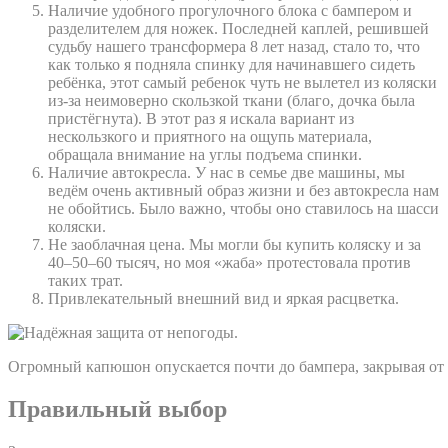
Наличие удобного прогулочного блока с бампером и
разделителем для ножек. Последней каплей, решившей
судьбу нашего трансформера 8 лет назад, стало то, что
как только я подняла спинку для начинавшего сидеть
ребёнка, этот самый ребенок чуть не вылетел из коляски
из-за неимоверно скользкой ткани (благо, дочка была
пристёгнута). В этот раз я искала вариант из
нескользкого и приятного на ощупь материала,
обращала внимание на углы подъема спинки.
Наличие автокресла. У нас в семье две машины, мы
ведём очень активный образ жизни и без автокресла нам
не обойтись. Было важно, чтобы оно ставилось на шасси
коляски.
Не заоблачная цена. Мы могли бы купить коляску и за
40–50–60 тысяч, но моя «жаба» протестовала против
таких трат.
Привлекательный внешний вид и яркая расцветка.
Огромный капюшон опускается почти до бампера, закрывая от 
Правильный выбор