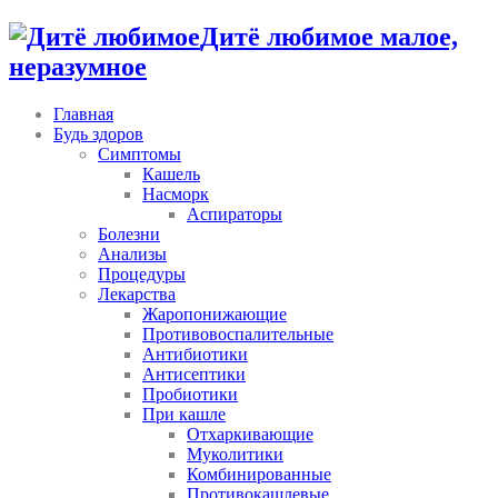
Дитё любимое малое,
неразумное
Главная
Будь здоров
Симптомы
Кашель
Насморк
Аспираторы
Болезни
Анализы
Процедуры
Лекарства
Жаропонижающие
Противовоспалительные
Антибиотики
Антисептики
Пробиотики
При кашле
Отхаркивающие
Муколитики
Комбинированные
Противокашлевые