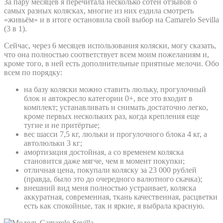
За пару месяцев я перечитала несколько сотен отзывов о
самых разных колясках, многие из них ездила смотреть
«живьём» и в итоге остановила свой выбор на Camarelo Sevilla
(3 в 1).
Сейчас, через 6 месяцев использования коляски, могу сказать,
что она полностью соответствует всем моим пожеланиям и,
кроме того, в ней есть дополнительные приятные мелочи. Обо
всем по порядку:
на базу коляски можно ставить люльку, прогулочный
блок и автокресло категории 0+, все это входит в
комплект; устанавливать и снимать достаточно легко,
кроме первых нескольких раз, когда крепления еще
тугие и не притёртые;
вес шасси 7,5 кг, люльки и прогулочного блока 4 кг, а
автолюльки 3 кг;
амортизация достойная, а со временем коляска
становится даже мягче, чем в момент покупки;
отличная цена, покупали коляску за 23 000 рублей
(правда, было это до очередного валютного скачка);
внешний вид меня полностью устраивает, коляска
аккуратная, современная, ткань качественная, расцветки
есть как спокойные, так и яркие, я выбрала красную.