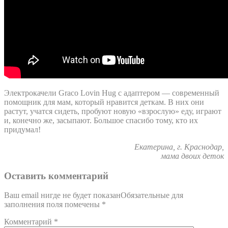
Электрокачели Graco Lovin Hug с адаптером — современный
помощник для мам, который нравится деткам. В них они
растут, учатся сидеть, пробуют новую «взрослую» еду, играют
и, конечно же, засыпают. Большое спасибо тому, кто их
придумал!
Екатерина, г. Краснодар,
мама двоих деток
Оставить комментарий
Ваш email нигде не будет показанОбязательные для
заполнения поля помечены
*
Комментарий
*