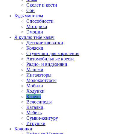
Скелет и кости
Сон
Будь умником
Способности
Моторика
Эмоции
Я куплю тебе калач
Детские кроватки
Коляски
Стульчики для кормления
Автомобильные кресла
Радио- и видеоняни
Манежи
Ингаляторы
Молокоотсосы
Мобили
Ходунки
Качели
Велосипеды
Каталки
Мебель
Сумки-кенгуру
Игрушки
Колонки