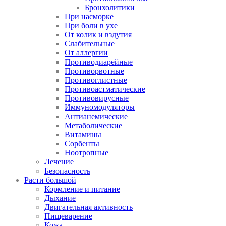
Бронхолитики
При насморке
При боли в ухе
От колик и вздутия
Слабительные
От аллергии
Противодиарейные
Противорвотные
Противоглистные
Противоастматические
Противовирусные
Иммуномодуляторы
Антианемические
Метаболические
Витамины
Сорбенты
Ноотропные
Лечение
Безопасность
Расти большой
Кормление и питание
Дыхание
Двигательная активность
Пищеварение
Кожа