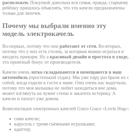
расположен.
Покупкой довольна вся семья, правда, старшему
ребёнку пришлось объяснять, что эти качели предназначены
только для лялечек.
Почему мы выбрали именно эту
модель электрокачель
Во-первых, потому что они
работают от сети.
Во-вторых,
потому что у них есть столик, за которым можно играться и
вводить прикорм. Ну а
красивый дизайн и простота в уходе,
это приятный бонус от производителя.
Качели очень
легко складываются и помещаются в наш
автомобиль
(простенький седан). Мы уже пару раз брали их с
собой, когда ездили в гости к маме. Они очень нас выручали,
потому что моя малышка не любит находиться вне дома,
может взглянуть на чужие стены и закатить истерику. А
качели и пахнут уже домом.
Комплектация электронных качелей Graco Graco «Lovin Hug»:
сами качели;
карусель с тремя съёмными игрушками;
адаптер;