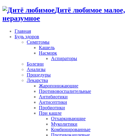
Дитё любимое малое,
неразумное
Главная
Будь здоров
Симптомы
Кашель
Насморк
Аспираторы
Болезни
Анализы
Процедуры
Лекарства
Жаропонижающие
Противовоспалительные
Антибиотики
Антисептики
Пробиотики
При кашле
Отхаркивающие
Муколитики
Комбинированные
Противокашлевые