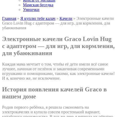
Кейсы от Мелаши
Мамская беседка
Умнички
Главная
»
Я куплю тебе калач
»
Качели
»
Электронные качели
Graco Lovin Hug с адаптером — для игр, для кормления, для
убаюкивания
Электронные качели Graco Lovin Hug
с адаптером — для игр, для кормления,
для убаюкивания
Каждая мама мечтает о том, чтобы её дети имели всё самое
лучшее, начиная от пелёнок и заканчивая современными
игрушками и помощниками, такими, как электронные качели!
И я, конечно же, не исключение.
История появления качелей Graco в
нашем доме
Родив первого ребёнка, я решила сэкономить на
электрокачелях и купила совсем простенький вариант,
китайского производства. В тот же день я вернула их обратно