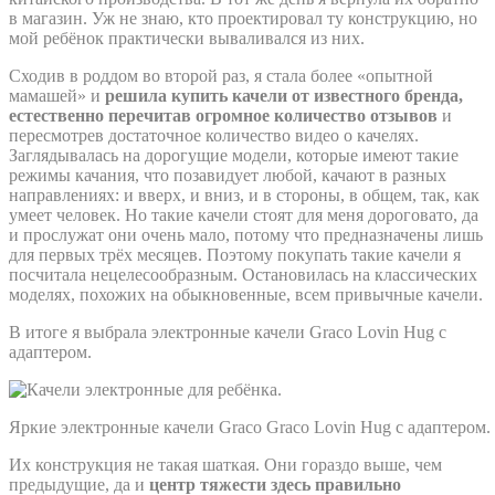
в магазин. Уж не знаю, кто проектировал ту конструкцию, но
мой ребёнок практически вываливался из них.
Сходив в роддом во второй раз, я стала более «опытной
мамашей» и
решила купить качели от известного бренда,
естественно перечитав огромное количество отзывов
и
пересмотрев достаточное количество видео о качелях.
Заглядывалась на дорогущие модели, которые имеют такие
режимы качания, что позавидует любой, качают в разных
направлениях: и вверх, и вниз, и в стороны, в общем, так, как
умеет человек. Но такие качели стоят для меня дороговато, да
и прослужат они очень мало, потому что предназначены лишь
для первых трёх месяцев. Поэтому покупать такие качели я
посчитала нецелесообразным. Остановилась на классических
моделях, похожих на обыкновенные, всем привычные качели.
В итоге я выбрала электронные качели Graco Lovin Hug с
адаптером.
Яркие электронные качели Graco Graco Lovin Hug с адаптером.
Их конструкция не такая шаткая. Они гораздо выше, чем
предыдущие, да и
центр тяжести здесь правильно