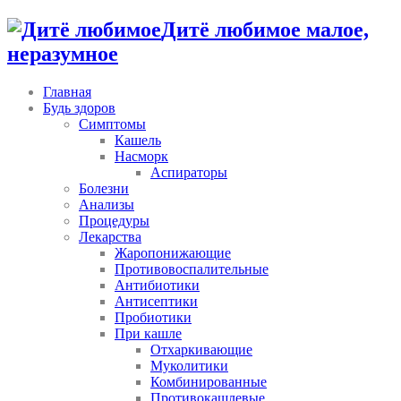
Дитё любимое малое,
неразумное
Главная
Будь здоров
Симптомы
Кашель
Насморк
Аспираторы
Болезни
Анализы
Процедуры
Лекарства
Жаропонижающие
Противовоспалительные
Антибиотики
Антисептики
Пробиотики
При кашле
Отхаркивающие
Муколитики
Комбинированные
Противокашлевые