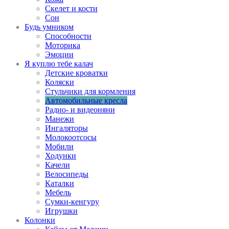
Скелет и кости
Сон
Будь умником
Способности
Моторика
Эмоции
Я куплю тебе калач
Детские кроватки
Коляски
Стульчики для кормления
Автомобильные кресла
Радио- и видеоняни
Манежи
Ингаляторы
Молокоотсосы
Мобили
Ходунки
Качели
Велосипеды
Каталки
Мебель
Сумки-кенгуру
Игрушки
Колонки