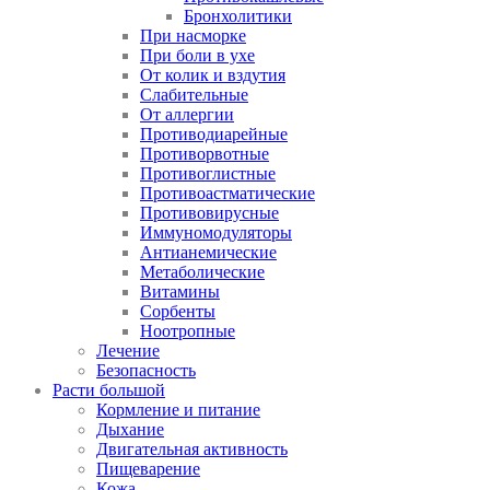
Бронхолитики
При насморке
При боли в ухе
От колик и вздутия
Слабительные
От аллергии
Противодиарейные
Противорвотные
Противоглистные
Противоастматические
Противовирусные
Иммуномодуляторы
Антианемические
Метаболические
Витамины
Сорбенты
Ноотропные
Лечение
Безопасность
Расти большой
Кормление и питание
Дыхание
Двигательная активность
Пищеварение
Кожа