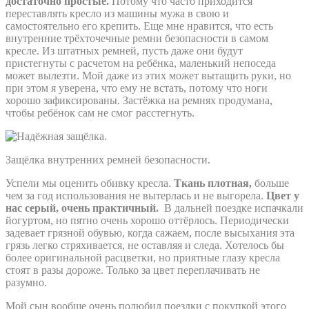
достаточно простые.
Потому что часто приходится
переставлять кресло из машины мужа в свою и
самостоятельно его крепить. Еще мне нравится, что есть
внутренние трёхточечные ремни безопасности в самом
кресле. Из штатных ремней, пусть даже они будут
пристегнуты с расчетом на ребёнка, маленький непоседа
может вылезти. Мой даже из этих может вытащить руки, но
при этом я уверена, что ему не встать, потому что ноги
хорошо зафиксированы. Застёжка на ремнях продумана,
чтобы ребёнок сам не смог расстегнуть.
Защёлка внутренних ремней безопасности.
Успели мы оценить обивку кресла.
Ткань плотная,
больше
чем за год использования не вытерлась и не выгорела.
Цвет
у
нас
серый, очень практичный.
В дальней поездке испачкали
йогуртом, но пятно очень хорошо оттёрлось. Периодически
задевает грязной обувью, когда сажаем, после высыхания эта
грязь легко стряхивается, не оставляя и следа. Хотелось бы
более оригинальной расцветки, но приятные глазу кресла
стоят в разы дороже. Только за цвет переплачивать не
разумно.
Мой сын вообще очень полюбил поездки с покупкой этого