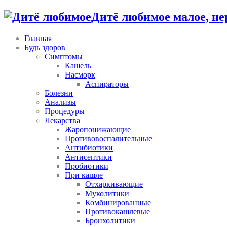
Дитё любимое малое, не
Главная
Будь здоров
Симптомы
Кашель
Насморк
Аспираторы
Болезни
Анализы
Процедуры
Лекарства
Жаропонижающие
Противовоспалительные
Антибиотики
Антисептики
Пробиотики
При кашле
Отхаркивающие
Муколитики
Комбинированные
Противокашлевые
Бронхолитики