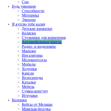
Сон
Будь умником
Способности
Моторика
Эмоции
Я куплю тебе калач
Детские кроватки
Коляски
Стульчики для кормления
Автомобильные кресла
Радио- и видеоняни
Манежи
Ингаляторы
Молокоотсосы
Мобили
Ходунки
Качели
Велосипеды
Каталки
Мебель
Сумки-кенгуру
Игрушки
Колонки
Кейсы от Мелаши
Мамская беседка