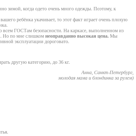
енно зимой, когда одето очень много одежды. Поэтому, к
вашего ребёнка укачивает, то этот факт играет очень плохую
нка.
о всем ГОСТам безопасности. На каркасе, выполненном из
и. Но по мне слишком
неоправданно высокая цена.
Мы
ктивной эксплуатации дороговато.
ирать другую категорию, до 36 кг.
Анна, Санкт-Петербург,
молодая мама и блондинка за рулем)
тья.