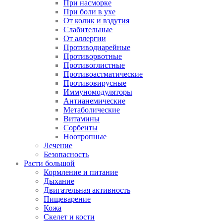
При насморке
При боли в ухе
От колик и вздутия
Слабительные
От аллергии
Противодиарейные
Противорвотные
Противоглистные
Противоастматические
Противовирусные
Иммуномодуляторы
Антианемические
Метаболические
Витамины
Сорбенты
Ноотропные
Лечение
Безопасность
Расти большой
Кормление и питание
Дыхание
Двигательная активность
Пищеварение
Кожа
Скелет и кости