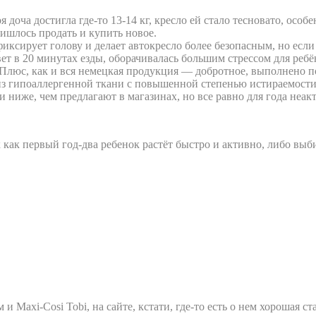
я доча достигла где-то 13-14 кг, кресло ей стало тесновато, особ
ишлось продать и купить новое.
иксирует голову и делает автокресло более безопасным, но если 
вет в 20 минутах езды, оборачивалась большим стрессом для ребё
 Плюс, как и вся немецкая продукция — добротное, выполнено п
, из гипоаллергенной ткани с повышенной степенью истираемост
и ниже, чем предлагают в магазинах, но все равно для года неа
ак как первый год-два ребенок растёт быстро и активно, либо выб
Maxi-Cosi Tobi, на сайте, кстати, где-то есть о нем хорошая ста