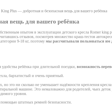
 King Plus — добротная и безопасная вещь для вашего ребёнка
ная вещь для вашего ребёнка
бственным опытом в эксплуатации детского кресла Romer king pl
итавшись отзывов, посмотрев множество краш-тестов автокресе
атегории 9-18 кг, поэтому
мы рассчитывали пользоваться им
я удобства ребёнка при длительной поездки,
возможность перев
хла, бархатистый и очень приятный.
ix, но это ни сколько не уменьшает надёжности крепления кресла
стиральной машине. Это немаловажно для родителей, чьих деток 
одимого уровня.