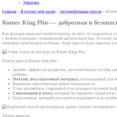
Умнички
Главная
»
Я куплю тебе калач
»
Автомобильные кресла
»
Romer
Romer King Plus — добротная и безопас
Как молодая мама-автолюбительница, не могу не поделиться со
с мужем подходим с повышенной щепетильностью. Поэтому нач
немецком производителе Romer. Наше кресло было заявлено в к
Плюсы кресла Romer king plus:
Дизайн: эффектная расцветка, эргономические изгибы дл
ребенка.
Мягкий, неаллергенный материал,
используемый для че
Надежные пятиточечные ремни безопасности.
У нас автомобиль старенький и не оснащен системой Isof
Снимающийся чехол,
который без проблем стирается в 
Подголовник, который опускается-поднимается до необх
Теперь минусы: